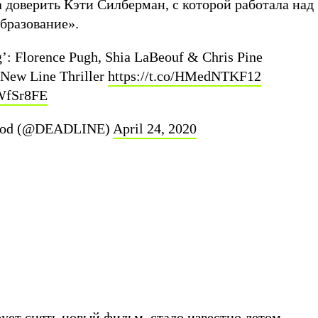
 доверить Кэти Силберман, с которой работала над
бразование».
’: Florence Pugh, Shia LaBeouf & Chris Pine
 New Line Thriller
https://t.co/HMedNTKF12
ZWfSr8FE
wood (@DEADLINE)
April 24, 2020
ует снять новый фильм, стало известно летом