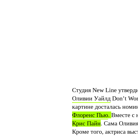
Студия New Line утверди
Оливии Уайлд
Don’t Wor
картине досталась номи
Флоренс Пью
.
Вместе с 
Крис Пайн
. Сама Оливия
Кроме того, актриса вы