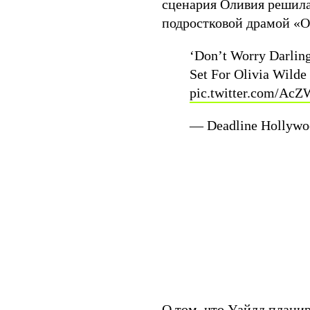
сценария Оливия решила
подростковой драмой «О
‘Don’t Worry Darling
Set For Olivia Wilde
pic.twitter.com/Ac
— Deadline Holly
О том, что Уайлд планир