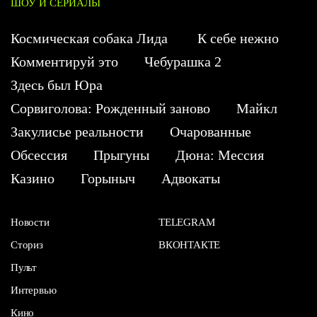
ШОУ И СЕРИАЛЫ
Космическая собака Лида
К себе нежно
Комментируй это
Чебурашка 2
Здесь был Юра
Сорвиголова: Рожденный заново
Майкл
Закулисье реальности
Очарованные
Обсессия
Прыгуны
Дюна: Мессия
Казино
Горыныч
Адвокаты
Новости
TELEGRAM
Сториз
ВКОНТАКТЕ
Пульт
Интервью
Кино