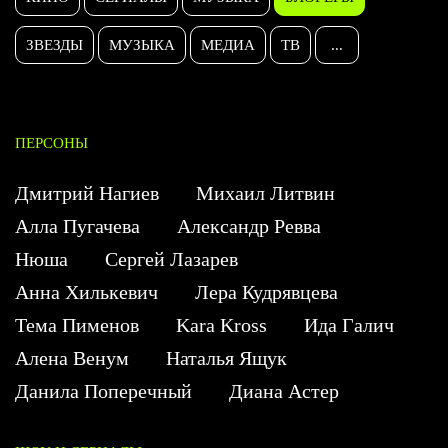
ЗВЕЗДЫ
МУЗЫКА
МЕДИА
ТВ
...
ПЕРСОНЫ
Дмитрий Нагиев
Михаил Литвин
Алла Пугачева
Александр Ревва
Нюша
Сергей Лазарев
Анна Хилькевич
Лера Кудрявцева
Тема Пименов
Kara Kross
Ида Галич
Алена Венум
Наталья Ящук
Данила Поперечный
Диана Астер