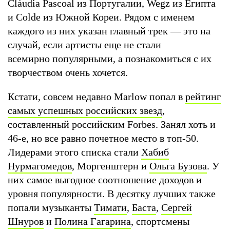
Cláudia Pascoal из Португалии, Wegz из Египта
и Colde из Южной Кореи. Рядом с именем
каждого из них указан главный трек — это на
случай, если артисты еще не стали
всемирно популярными, а познакомиться с их
творчеством очень хочется.
Кстати, совсем недавно Marlow попал в
рейтинг
самых успешных российских звезд
,
составленный российским Forbes. Занял хоть и
46-е, но все равно почетное место в топ-50.
Лидерами этого списка стали
Хабиб
Нурмагомедов
, Моргенштерн и
Ольга Бузова
. У
них самое выгодное соотношение доходов и
уровня популярности. В десятку лучших также
попали музыканты
Тимати
,
Баста
,
Сергей
Шнуров
и
Полина Гагарина
, спортсмены