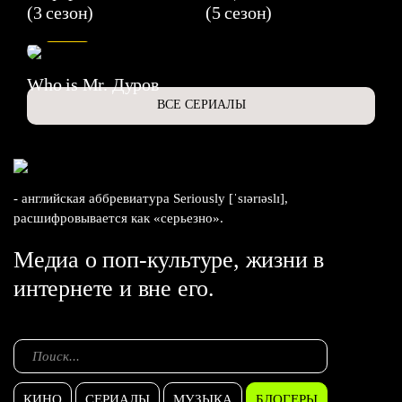
(3 сезон)
(5 сезон)
6.3
Who is Mr. Дуров
ВСЕ СЕРИАЛЫ
- английская аббревиатура Seriously [ˈsɪərɪəslɪ],
расшифровывается как «серьезно».
Медиа о поп-культуре, жизни в
интернете и вне его.
КИНО
СЕРИАЛЫ
МУЗЫКА
БЛОГЕРЫ