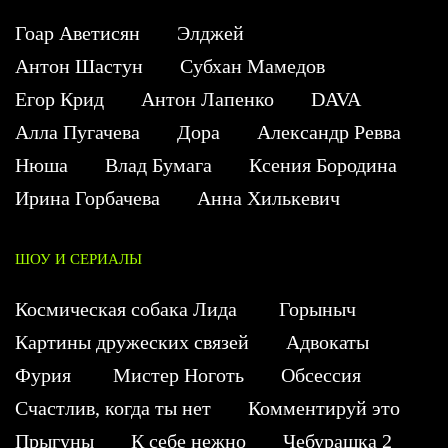
Гоар Аветисян
Элджей
Антон Шастун
Субхан Мамедов
Егор Крид
Антон Лапенко
DAVA
Алла Пугачева
Дора
Александр Ревва
Нюша
Влад Бумага
Ксения Бородина
Ирина Горбачева
Анна Хилькевич
ШОУ И СЕРИАЛЫ
Космическая собака Лида
Горыныч
Картины дружеских связей
Адвокаты
Фурия
Мистер Ноготь
Обсессия
Счастлив, когда ты нет
Комментируй это
Прыгуны
К себе нежно
Чебурашка 2