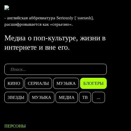
- английская аббревиатура Seriously [ˈsɪərɪəslɪ],
расшифровывается как «серьезно».
Медиа о поп-культуре, жизни в
интернете и вне его.
КИНО
СЕРИАЛЫ
МУЗЫКА
БЛОГЕРЫ
ЗВЕЗДЫ
МУЗЫКА
МЕДИА
ТВ
...
ПЕРСОНЫ