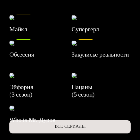
7.5
Майкл
Супергерл
8.2
7.1
Обсессия
Закулисье реальности
Эйфория
Пацаны
(3 сезон)
(5 сезон)
6.3
Who is Mr. Дуров
ВСЕ СЕРИАЛЫ