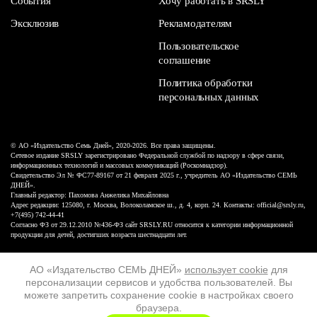
События
Хочу работать в SRSLY
Эксклюзив
Рекламодателям
Пользовательское
соглашение
Политика обработки
персональных данных
© АО «Издательство Семь Дней», 2020-2026. Все права защищены.
Сетевое издание SRSLY зарегистрировано Федеральной службой по надзору в сфере связи,
информационных технологий и массовых коммуникаций (Роскомнадзор).
Свидетельство Эл № ФС77-89167 от 21 февраля 2025 г., учредитель АО «Издательство СЕМЬ
ДНЕЙ».
Главный редактор: Пахомова Анжелика Михайловна
Адрес редакции: 125080, г. Москва, Волоколамское ш., д. 4, корп. 24. Контакты: official@srsly.ru,
+7(495) 742-44-41
Согласно ФЗ от 29.12.2010 №436-ФЗ сайт SRSLY.RU относится к категории информационной
продукции для детей, достигших возраста шестнадцати лет.
Design by White Russian
АО «Издательство СЕМЬ ДНЕЙ»
использует cookie
для
персонализации сервисов и удобства пользователей. Вы
16+
можете запретить сохранение cookie в настройках своего
браузера.