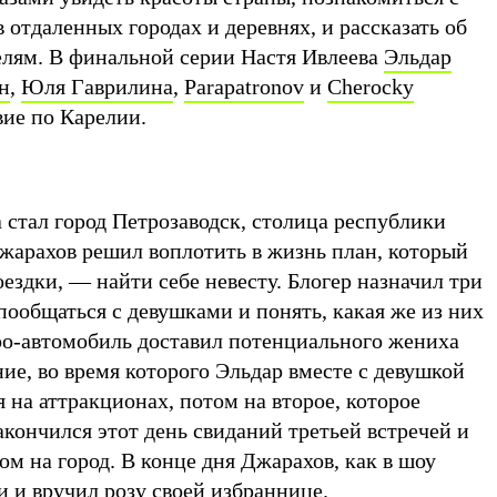
 отдаленных городах и деревнях, и рассказать об
лям. В финальной серии Настя Ивлеева
Эльдар
н
,
Юля Гаврилина
,
Parapatronov
и
Cherocky
вие по Карелии.
 стал город Петрозаводск, столица республики
Джарахов решил воплотить в жизнь план, который
оездки, — найти себе невесту. Блогер назначил три
пообщаться с девушками и понять, какая же из них
тро-автомобиль доставил потенциального жениха
ние, во время которого Эльдар вместе с девушкой
я на аттракционах, потом на второе, которое
акончился этот день свиданий третьей встречей и
ом на город. В конце дня Джарахов, как в шоу
и и вручил розу своей избраннице.