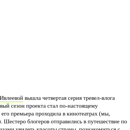
 Ивлеевой
вышла четвертая серия тревел-влога
рвый сезон проекта стал по-настоящему
его премьера проходила в кинотеатрах (мы,
). Шестеро блогеров отправились в путешествие по
азами увидеть красоты страны, познакомиться с