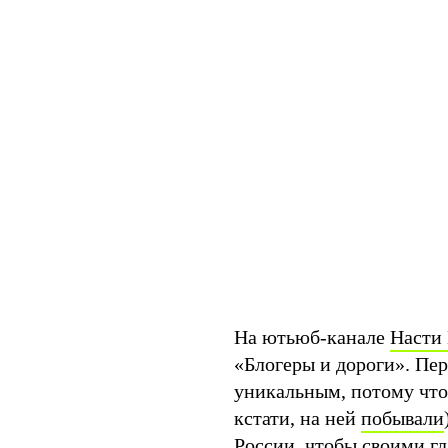
На ютьюб-канале
Насти
«Блогеры и дороги». Пе
уникальным, потому что 
кстати, на ней
побывали
России, чтобы своими гл