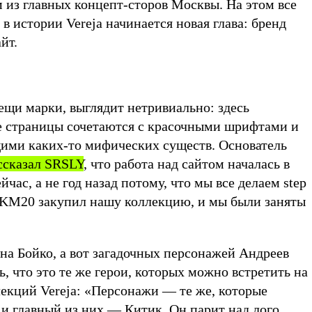
 из главных концепт-сторов Москвы. На этом все
 в истории Vereja начинается новая глава: бренд
йт.
ещи марки, выглядит нетривиально: здесь
 страницы сочетаются с красочными шрифтами и
ими каких-то мифических существ. Основатель
ссказал SRSLY
, что работа над сайтом началась в
йчас, а не год назад потому, что мы все делаем step
у KM20 закупил нашу коллекцию, и мы были заняты
на Бойко, а вот загадочных персонажей Андреев
ь, что это те же герои, которых можно встретить на
лекций Vereja: «Персонажи — те же, которые
 и главный из них — Китик. Он парит над лого