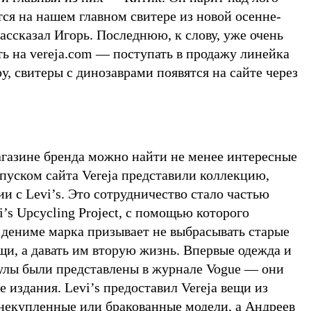
ется на нашем главном свитере из новой осенне-
ссказал Игорь. Последнюю, к слову, уже очень
ь на vereja.com — поступать в продажу линейка
у, свитеры с динозаврами появятся на сайте через
агазине бренда можно найти не менее интересные
пуском сайта Vereja представили коллекцию,
и с Levi’s. Это сотрудничество стало частью
i’s Upcycling Project, с помощью которого
дениме марка призывает не выбрасывать старые
щи, а давать им вторую жизнь. Впервые одежда и
сулы были представлены в журнале Vogue — они
 издания. Levi’s предоставил Vereja вещи из
ь некупленные или бракованные модели, а Андреев