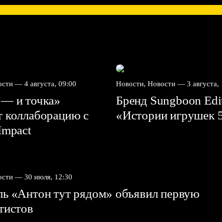
вости —
4 августа, 09:00
Новости, Новости —
3 августа,
 — и точка»
Бренд Sungboon Edi
т коллаборацию с
«Истории игрушек 
mpact⁠⁠
вости —
30 июля, 12:30
ль «Антон тут рядом» объявил первую
ртистов