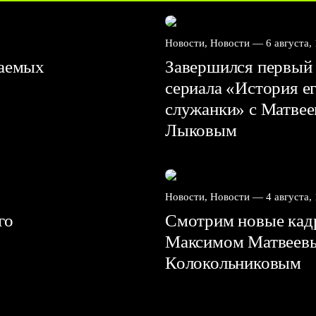
Новости, Новости —
6 августа,
ваемых
Завершился первый 
сериала «История е
служанки» с Матве
Лыковым
Новости, Новости —
4 августа,
го
Смотрим новые кадр
Максимом Матвеев
Колокольниковым