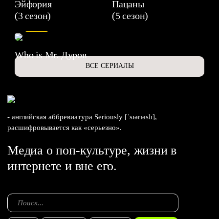
Эйфория
Пацаны
(3 сезон)
(5 сезон)
6.3
Who is Mr. Дуров
ВСЕ СЕРИАЛЫ
- английская аббревиатура Seriously [ˈsɪərɪəslɪ],
расшифровывается как «серьезно».
Медиа о поп-культуре, жизни в
интернете и вне его.