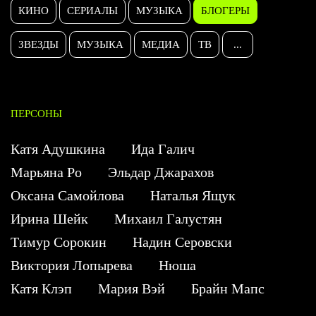
КИНО
СЕРИАЛЫ
МУЗЫКА
БЛОГЕРЫ
ЗВЕЗДЫ
МУЗЫКА
МЕДИА
ТВ
...
ПЕРСОНЫ
Катя Адушкина
Ида Галич
Марьяна Ро
Эльдар Джарахов
Оксана Самойлова
Наталья Ящук
Ирина Шейк
Михаил Галустян
Тимур Сорокин
Надин Серовски
Виктория Лопырева
Нюша
Катя Клэп
Мария Вэй
Брайн Мапс