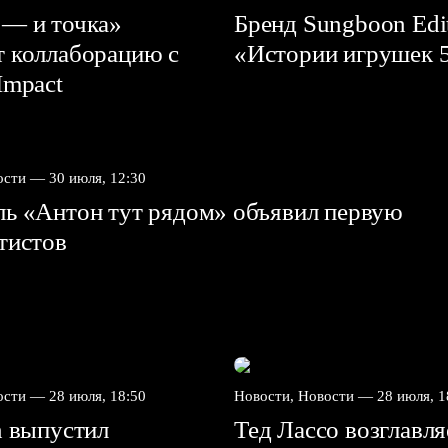
 — и точка»
Бренд Sungboon Edi
т коллаборацию с
«Истории игрушек 
mpact⁠⁠
вости —
30 июля, 12:30
ль «Антон тут рядом» объявил первую
ртистов
вости —
28 июля, 18:50
Новости, Новости —
28 июля, 1
n выпустил
Тед Лассо возглавл