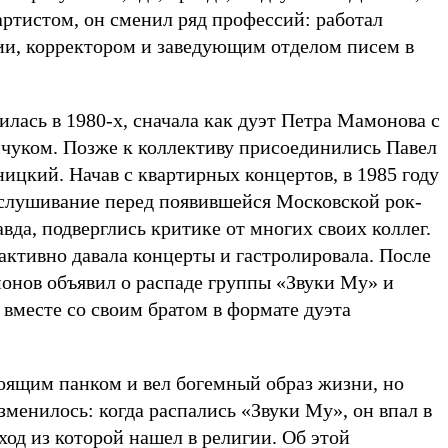
артистом, он сменил ряд профессий: работал
и, корректором и заведующим отделом писем в
лась в 1980-х, сначала как дуэт Петра Мамонова с
чуком. Позже к коллективу присоединились Павел
ицкий. Начав с квартирных концертов, в 1985 году
слушивание перед появившейся Московской рок-
авда, подверглись критике от многих своих коллег.
активно давала концерты и гастролировала. После
онов объявил о распаде группы «Звуки Му» и
 вместе со своим братом в формате дуэта
тоящим панком и вел богемный образ жизни, но
зменилось: когда распались «Звуки Му», он впал в
од из которой нашел в религии. Об этой