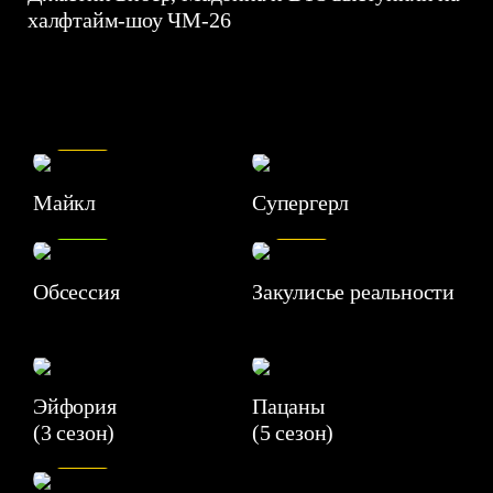
халфтайм-шоу ЧМ-26
7.5
Майкл
Супергерл
8.2
7.1
Обсессия
Закулисье реальности
Эйфория
Пацаны
(3 сезон)
(5 сезон)
6.3