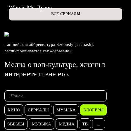
Who is Mr. Дуров
ВСЕ СЕРИАЛЫ
- английская аббревиатура Seriously [ˈsɪərɪəslɪ],
расшифровывается как «серьезно».
Медиа о поп-культуре, жизни в
интернете и вне его.
КИНО
СЕРИАЛЫ
МУЗЫКА
БЛОГЕРЫ
ЗВЕЗДЫ
МУЗЫКА
МЕДИА
ТВ
...