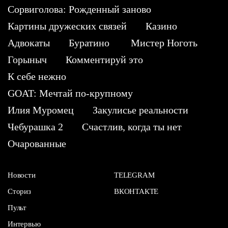
Сорвиголова: Рожденный заново
Картины дружеских связей
Казино
Адвокаты
Буратино
Мистер Ноготь
Горыныч
Комментируй это
К себе нежно
GOAT: Мечтай по-крупному
Илия Муромец
Закулисье реальности
Чебурашка 2
Счастлив, когда ты нет
Очарованные
Новости
TELEGRAM
Сториз
ВКОНТАКТЕ
Пульт
Интервью