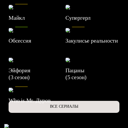
Майкл
Супергерл
8.2
7.1
Обсессия
Закулисье реальности
Эйфория
Пацаны
(3 сезон)
(5 сезон)
6.3
Who is Mr. Дуров
ВСЕ СЕРИАЛЫ