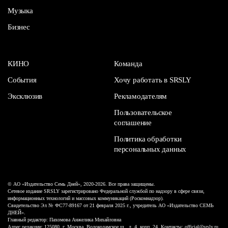
Музыка
Бизнес
КИНО
Команда
События
Хочу работать в SRSLY
Эксклюзив
Рекламодателям
Пользовательское
соглашение
Политика обработки
персональных данных
© АО «Издательство Семь Дней», 2020-2026. Все права защищены.
Сетевое издание SRSLY зарегистрировано Федеральной службой по надзору в сфере связи,
информационных технологий и массовых коммуникаций (Роскомнадзор).
Свидетельство Эл № ФС77-89167 от 21 февраля 2025 г., учредитель АО «Издательство СЕМЬ
ДНЕЙ».
Главный редактор: Пахомова Анжелика Михайловна
Адрес редакции: 125080, г. Москва, Волоколамское ш., д. 4, корп. 24. Контакты: official@srsly.ru,