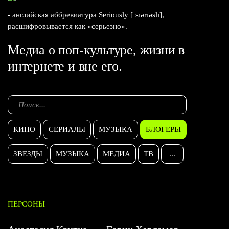
- английская аббревиатура Seriously [ˈsɪərɪəslɪ],
расшифровывается как «серьезно».
Медиа о поп-культуре, жизни в
интернете и вне его.
КИНО
СЕРИАЛЫ
МУЗЫКА
БЛОГЕРЫ
ЗВЕЗДЫ
МУЗЫКА
МЕДИА
ТВ
...
ПЕРСОНЫ