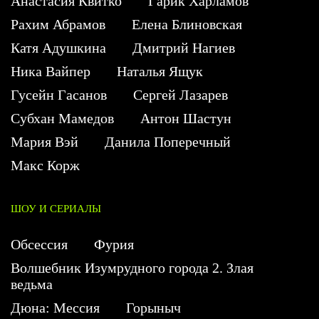
Анастасия Квитко
Гарик Харламов
Рахим Абрамов
Елена Блиновская
Катя Адушкина
Дмитрий Нагиев
Ника Вайпер
Наталья Ящук
Гусейн Гасанов
Сергей Лазарев
Субхан Мамедов
Антон Шастун
Мария Вэй
Данила Поперечный
Макс Корж
ШОУ И СЕРИАЛЫ
Обсессия
Фурия
Волшебник Изумрудного города 2. Злая
ведьма
Дюна: Мессия
Горыныч