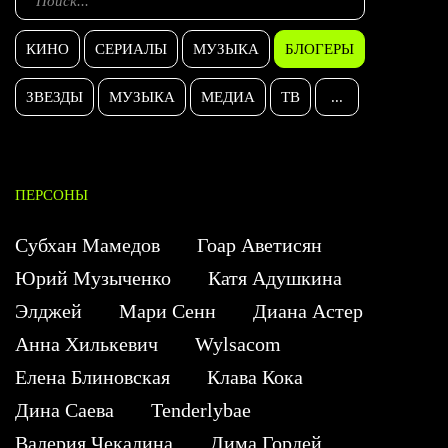
КИНО
СЕРИАЛЫ
МУЗЫКА
БЛОГЕРЫ
ЗВЕЗДЫ
МУЗЫКА
МЕДИА
ТВ
...
ПЕРСОНЫ
Субхан Мамедов
Гоар Аветисян
Юрий Музыченко
Катя Адушкина
Элджей
Мари Сенн
Диана Астер
Анна Хилькевич
Wylsacom
Елена Блиновская
Клава Кока
Дина Саева
Tenderlybae
Валерия Чекалина
Дима Гордей