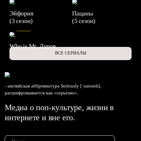
Эйфория
Пацаны
(3 сезон)
(5 сезон)
6.3
Who is Mr. Дуров
ВСЕ СЕРИАЛЫ
- английская аббревиатура Seriously [ˈsɪərɪəslɪ],
расшифровывается как «серьезно».
Медиа о поп-культуре, жизни в
интернете и вне его.