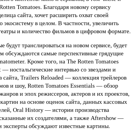
otten Tomatoes. Благодаря новому сервису
елица сайта, хочет расширить охват своей
ю экосистему в целом. В частности, увеличить
театры и количество фильмов в цифровом формате.
ые будут транслироваться на новом сервисе, будет
ом обсуждаются самые перспективные грядущие
tometer. Кроме того, на The Rotten Tomatoes
t — ностальгические интервью со звездами и
в сайта, Trailers Reloaded — коллекция трейлеров
в и шоу, Rotten Tomatoes Essentials — обзор
анров и эпох режиссеров, актеров и их проектов,
картин на основе оценок сайта, данных кассовых
елей, Oral History — истории производства
сказанные их создателями, а также Aftershow —
 и эксперты обсуждают известные картины.