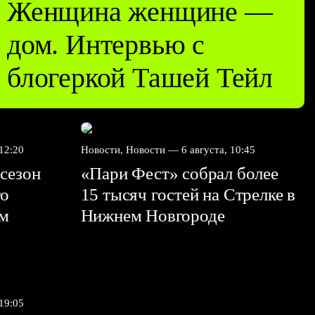
Женщина женщине —
дом. Интервью с
блогеркой Ташей Тейл
 12:20
Новости, Новости —
6 августа, 10:45
сезон
«Пари Фест» собрал более
го
15 тысяч гостей на Стрелке в
ем
Нижнем Новгороде
 19:05