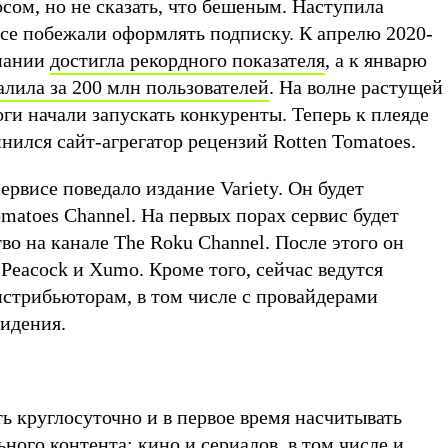
росом, но не сказать, что бешеным. Наступила
се побежали оформлять подписку. К апрелю 2020-
мпании
достигла рекордного показателя
, а к январю
алила за 200 млн пользователей
. На волне растущей
ги начали запускать конкуренты. Теперь к плеяде
ился сайт-агрегатор рецензий Rotten Tomatoes.
рвисе поведало издание Variety. Он будет
omatoes Channel. На первых порах сервис будет
во на канале The Roku Channel. После этого он
Peacock и Xumo. Кроме того, сейчас ведутся
истрибьюторам, в том числе с провайдерами
видения.
ь круглосуточно и в первое время насчитывать
ьного контента: кино и сериалов, в том числе и