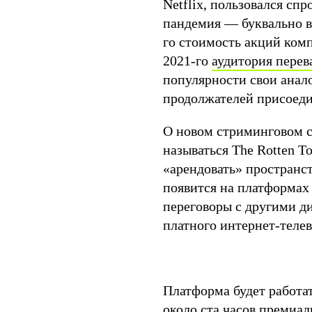
Netflix, пользовался сп
пандемия — буквально в
го стоимость акций ко
2021-го
аудитория перев
популярности свои анало
продолжателей присоедин
О новом стриминговом се
называться The Rotten T
«арендовать» пространст
появится на платформах 
переговоры с другими д
платного интернет-теле
Платформа будет работат
около ста часов премиал