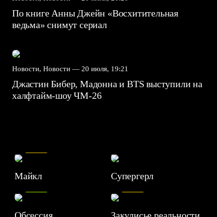
По книге Анны Джейн «Восхитительная
ведьма» снимут сериал
Новости, Новости —
20 июля, 19:21
Джастин Бибер, Мадонна и BTS выступили на
халфтайм-шоу ЧМ-26
7.5
Майкл
Супергерл
8.2
7.1
Обсессия
Закулисье реальности