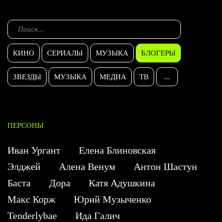
КИНО
СЕРИАЛЫ
МУЗЫКА
БЛОГЕРЫ
ЗВЕЗДЫ
МУЗЫКА
МЕДИА
ТВ
...
ПЕРСОНЫ
Иван Ургант
Елена Блиновская
Элджей
Алена Венум
Антон Шастун
Баста
Дора
Катя Адушкина
Макс Корж
Юрий Музыченко
Tenderlybae
Ида Галич