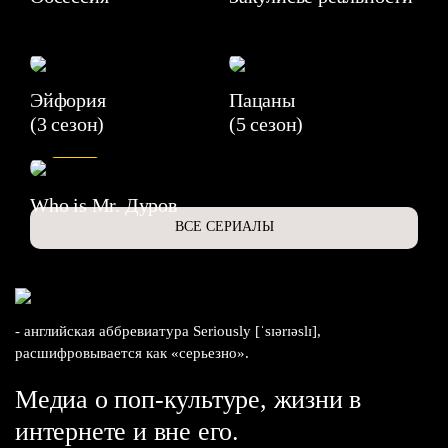
Эйфория
Пацаны
(3 сезон)
(5 сезон)
6.3
Who is Mr. Дуров
ВСЕ СЕРИАЛЫ
- английская аббревиатура Seriously [ˈsɪərɪəslɪ],
расшифровывается как «серьезно».
Медиа о поп-культуре, жизни в
интернете и вне его.