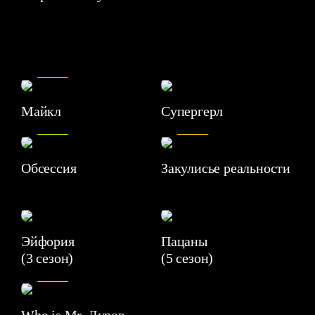
7.5
Майкл
Супергерл
8.2
7.1
Обсессия
Закулисье реальности
Эйфория
Пацаны
(3 сезон)
(5 сезон)
6.3
Who is Mr. Дуров