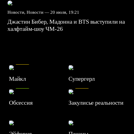
Новости, Новости —
20 июля, 19:21
Джастин Бибер, Мадонна и BTS выступили на
халфтайм-шоу ЧМ-26
7.5
Майкл
Супергерл
8.2
7.1
Обсессия
Закулисье реальности
Эйфория
Пацаны