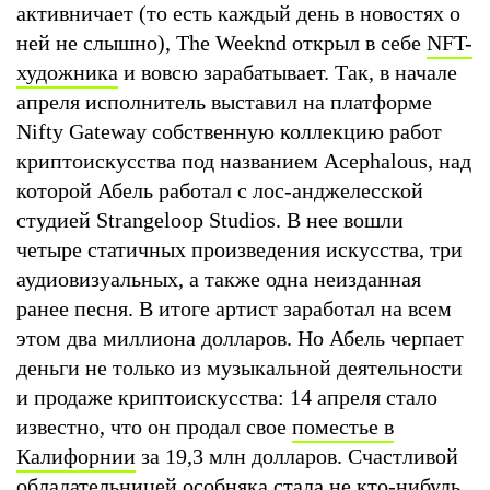
активничает (то есть каждый день в новостях о
ней не слышно), The Weeknd открыл в себе
NFT-
художника
и вовсю зарабатывает. Так, в начале
апреля исполнитель выставил на платформе
Nifty Gateway собственную коллекцию работ
криптоискусства под названием Acephalous, над
которой Абель работал с лос-анджелесской
студией Strangeloop Studios. В нее вошли
четыре статичных произведения искусства, три
аудиовизуальных, а также одна неизданная
ранее песня. В итоге артист заработал на всем
этом два миллиона долларов. Но Абель черпает
деньги не только из музыкальной деятельности
и продаже криптоискусства: 14 апреля стало
известно, что он продал свое
поместье в
Калифорнии
за 19,3 млн долларов. Счастливой
обладательницей особняка стала не кто-нибудь,