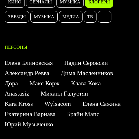
КИНО
СЕРИАЛЫ
МУЗЫКА
БЛОГЕРЫ
ЗВЕЗДЫ
МУЗЫКА
МЕДИА
ТВ
...
ПЕРСОНЫ
Елена Блиновская
Надин Серовски
Александр Ревва
Дима Масленников
Дора
Макс Корж
Клава Кока
Anastasiz
Михаил Галустян
Kara Kross
Wylsacom
Елена Сажина
Екатерина Варнава
Брайн Мапс
Юрий Музыченко