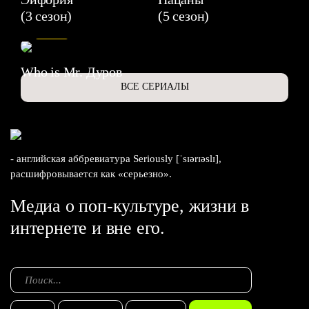
(3 сезон)
(5 сезон)
6.3
Who is Mr. Дуров
ВСЕ СЕРИАЛЫ
- английская аббревиатура Seriously [ˈsɪərɪəslɪ],
расшифровывается как «серьезно».
Медиа о поп-культуре, жизни в
интернете и вне его.