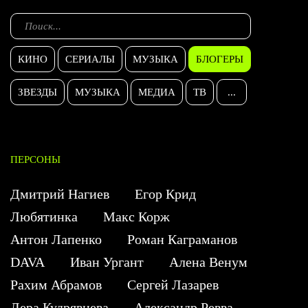
КИНО
СЕРИАЛЫ
МУЗЫКА
БЛОГЕРЫ
ЗВЕЗДЫ
МУЗЫКА
МЕДИА
ТВ
...
ПЕРСОНЫ
Дмитрий Нагиев
Егор Крид
Любятинка
Макс Корж
Антон Лапенко
Роман Каграманов
DAVA
Иван Ургант
Алена Венум
Рахим Абрамов
Сергей Лазарев
Лера Кудрявцева
Александр Ревва