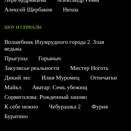
Алексей Щербаков
Нюша
ШОУ И СЕРИАЛЫ
Волшебник Изумрудного города 2. Злая
ведьма
Прыгуны
Горыныч
Закулисье реальности
Мистер Ноготь
Дикий лес
Илия Муромец
Отпечатки
Майкл
Аватар: Семь убежищ
Сорвиголова: Рожденный заново
К себе нежно
Чебурашка 2
Фурия
Буратино