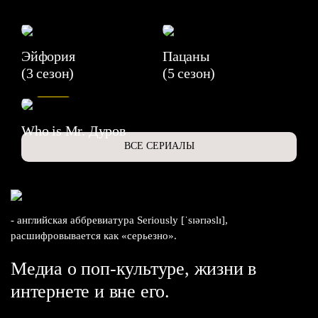
Эйфория
Пацаны
(3 сезон)
(5 сезон)
6.3
Who is Mr. Дуров
ВСЕ СЕРИАЛЫ
- английская аббревиатура Seriously [ˈsɪərɪəslɪ],
расшифровывается как «серьезно».
Медиа о поп-культуре, жизни в
интернете и вне его.