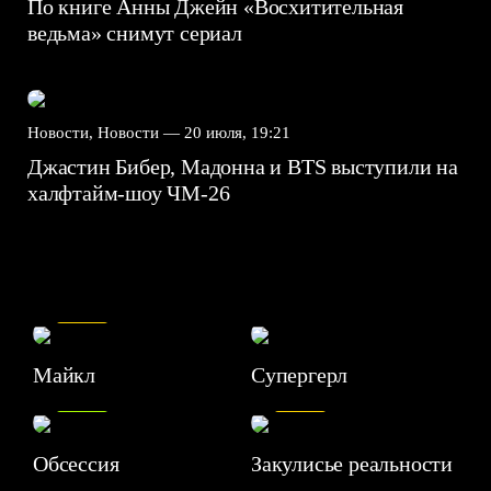
По книге Анны Джейн «Восхитительная
ведьма» снимут сериал
Новости, Новости —
20 июля, 19:21
Джастин Бибер, Мадонна и BTS выступили на
халфтайм-шоу ЧМ-26
7.5
Майкл
Супергерл
8.2
7.1
Обсессия
Закулисье реальности