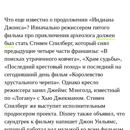
Что еще известно о продолжении «Индиана
Джонса»? Изначально режиссером пятого
фильма про приключения археолога
должен
был
стать Стивен Спилберг, который снял
предыдущие четыре части франшизы: «В
поисках утраченного ковчега», «Храм судьбы»,
«Последний крестовый поход» и последний на
сегодняшний день фильм «Королевство
хрустального черепа». Однако кресло
режиссера занял Джеймс Мэнголд, известный
по «Логану» с Хью Джекманом. Стивен
Спилберг же выступит исполнительным
продюсером проекта. Disney также объявил, что
саундтрек к фильму напишет Джон Уильямс,
который работал над музыкой ко всем фильмам