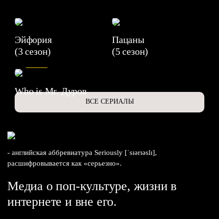
Эйфория
Пацаны
(3 сезон)
(5 сезон)
6.3
Who is Mr. Дуров
ВСЕ СЕРИАЛЫ
- английская аббревиатура Seriously [ˈsɪərɪəslɪ],
расшифровывается как «серьезно».
Медиа о поп-культуре, жизни в
интернете и вне его.