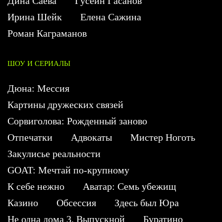
Дина Саева
Гусейн Гасанов
Ирина Шейк
Елена Сажина
Роман Каграманов
ШОУ И СЕРИАЛЫ
Дюна: Мессия
Картины дружеских связей
Сорвиголова: Рожденный заново
Отпечатки
Адвокаты
Мистер Ноготь
Закулисье реальности
GOAT: Мечтай по-крупному
К себе нежно
Аватар: Семь убежищ
Казино
Обсессия
Здесь был Юра
Не одна дома 3. Выпускной
Буратино