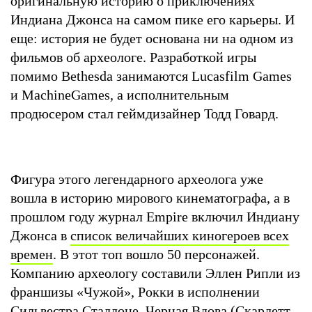
оригинальную историю о приключениях
Индиана Джонса на самом пике его карьеры. И
еще: история не будет основана ни на одном из
фильмов об археологе. Разработкой игры
помимо Bethesda занимаются Lucasfilm Games
и MachineGames, а исполнительным
продюсером стал геймдизайнер Тодд Говард.
Фигура этого легендарного археолога уже
вошла в историю мирового кинематографа, а в
прошлом году журнал Empire включил Индиану
Джонса в
список величайших киногероев всех
времен
. В этот топ вошло 50 персонажей.
Компанию археологу составили Эллен Рипли из
франшизы «Чужой», Рокки в исполнении
Сильвестра Сталлоне, Черная Вдова (
Скарлетт