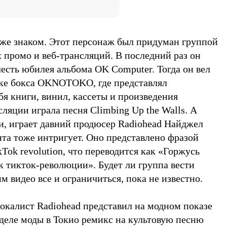
е знаком. Этот персонаж был придуман группой
 промо и веб-трансляций. В последний раз он
 честь юбилея альбома OK Computer. Тогда он вел
ке бокса OKNOTOKО, где представлял
я книги, винил, кассеты и произведения
сляции играла песня Climbing Up the Walls. А
ти, играет давний продюсер Radiohead Найджел
нта тоже интригует. Оно представлено фразой
TikTok revolution, что переводится как «Горжусь
к тикток-революции». Будет ли группа вести
м видео все и ограничиться, пока не известно.
вокалист Radiohead представил на модном показе
еделе моды в Токио ремикс на культовую песню