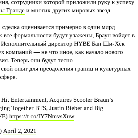
ния, сотрудники которой приложили руку к успеху
ы Гранде
и многих других мировых звезд.
, сделка оценивается примерно в один млрд
ак все формальности будут улажены, Браун войдет в
. Исполнительный директор HYBE Бан Ши-Хёк
ух компаний — не что иное, как начало нового
ия. Теперь они будут тесно
 свой опыт для преодоления границ и культурных
 сфере.
Hit Entertainment, Acquires Scooter Braun’s
ging Together BTS, Justin Bieber and Big
VE)
https://t.co/IY7NmvsXuw
y)
April 2, 2021