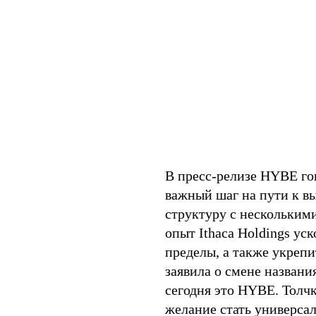
В пресс-релизе HYBE гов
важный шаг на пути к в
структуру с нескольким
опыт Ithaca Holdings ус
пределы, а также укреп
заявила о смене названия
сегодня это HYBE. Толчк
желание стать универса