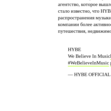
агентство, которое вышл
стало известно, что HYB
распространения музыки 
компании более активное
путешествия, недвижимо
HYBE
We Believe In Music
#WeBelieveInMusic
— HYBE OFFICIAL