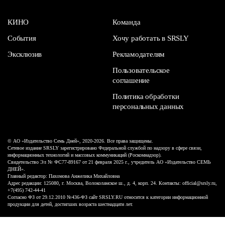
КИНО
Команда
События
Хочу работать в SRSLY
Эксклюзив
Рекламодателям
Пользовательское
соглашение
Политика обработки
персональных данных
© АО «Издательство Семь Дней», 2020-2026. Все права защищены.
Сетевое издание SRSLY зарегистрировано Федеральной службой по надзору в сфере связи,
информационных технологий и массовых коммуникаций (Роскомнадзор).
Свидетельство Эл № ФС77-89167 от 21 февраля 2025 г., учредитель АО «Издательство СЕМЬ
ДНЕЙ».
Главный редактор: Пахомова Анжелика Михайловна
Адрес редакции: 125080, г. Москва, Волоколамское ш., д. 4, корп. 24. Контакты: official@srsly.ru,
+7(495) 742-44-41
Согласно ФЗ от 29.12.2010 №436-ФЗ сайт SRSLY.RU относится к категории информационной
продукции для детей, достигших возраста шестнадцати лет.
Design by White Russian