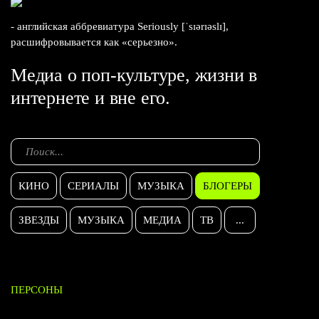
- английская аббревиатура Seriously [ˈsɪərɪəslɪ],
расшифровывается как «серьезно».
Медиа о поп-культуре, жизни в
интернете и вне его.
КИНО
СЕРИАЛЫ
МУЗЫКА
БЛОГЕРЫ
ЗВЕЗДЫ
МУЗЫКА
МЕДИА
ТВ
...
ПЕРСОНЫ