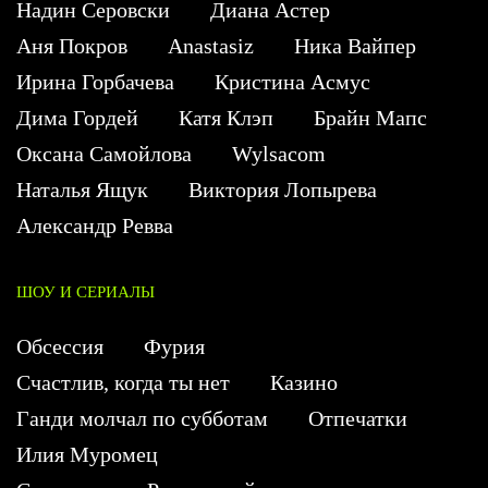
Надин Серовски
Диана Астер
Аня Покров
Anastasiz
Ника Вайпер
Ирина Горбачева
Кристина Асмус
Дима Гордей
Катя Клэп
Брайн Мапс
Оксана Самойлова
Wylsacom
Наталья Ящук
Виктория Лопырева
Александр Ревва
ШОУ И СЕРИАЛЫ
Обсессия
Фурия
Счастлив, когда ты нет
Казино
Ганди молчал по субботам
Отпечатки
Илия Муромец