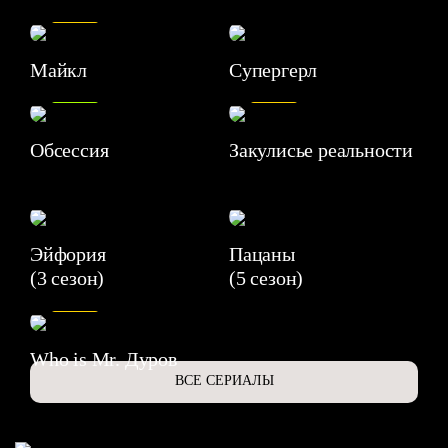
7.5
Майкл
Супергерл
8.2
7.1
Обсессия
Закулисье реальности
Эйфория
Пацаны
(3 сезон)
(5 сезон)
6.3
Who is Mr. Дуров
ВСЕ СЕРИАЛЫ