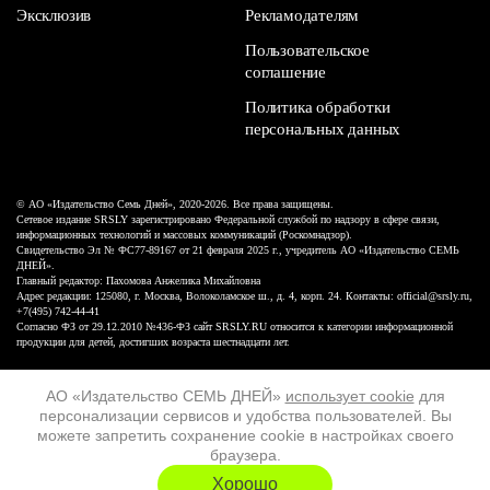
Эксклюзив
Рекламодателям
Пользовательское
соглашение
Политика обработки
персональных данных
© АО «Издательство Семь Дней», 2020-2026. Все права защищены.
Сетевое издание SRSLY зарегистрировано Федеральной службой по надзору в сфере связи,
информационных технологий и массовых коммуникаций (Роскомнадзор).
Свидетельство Эл № ФС77-89167 от 21 февраля 2025 г., учредитель АО «Издательство СЕМЬ
ДНЕЙ».
Главный редактор: Пахомова Анжелика Михайловна
Адрес редакции: 125080, г. Москва, Волоколамское ш., д. 4, корп. 24. Контакты: official@srsly.ru,
+7(495) 742-44-41
Согласно ФЗ от 29.12.2010 №436-ФЗ сайт SRSLY.RU относится к категории информационной
продукции для детей, достигших возраста шестнадцати лет.
Design by White Russian
АО «Издательство СЕМЬ ДНЕЙ»
использует cookie
для
персонализации сервисов и удобства пользователей. Вы
16+
можете запретить сохранение cookie в настройках своего
браузера.
ХОЧУ ЕЩЁ
Хорошо