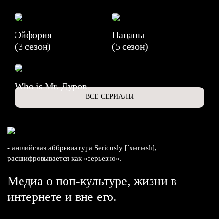
Эйфория
Пацаны
(3 сезон)
(5 сезон)
6.3
Who is Mr. Дуров
ВСЕ СЕРИАЛЫ
- английская аббревиатура Seriously [ˈsɪərɪəslɪ],
расшифровывается как «серьезно».
Медиа о поп-культуре, жизни в
интернете и вне его.