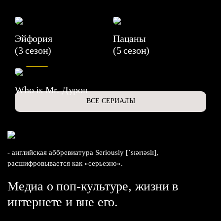
Эйфория
Пацаны
(3 сезон)
(5 сезон)
6.3
Who is Mr. Дуров
ВСЕ СЕРИАЛЫ
- английская аббревиатура Seriously [ˈsɪərɪəslɪ],
расшифровывается как «серьезно».
Медиа о поп-культуре, жизни в
интернете и вне его.