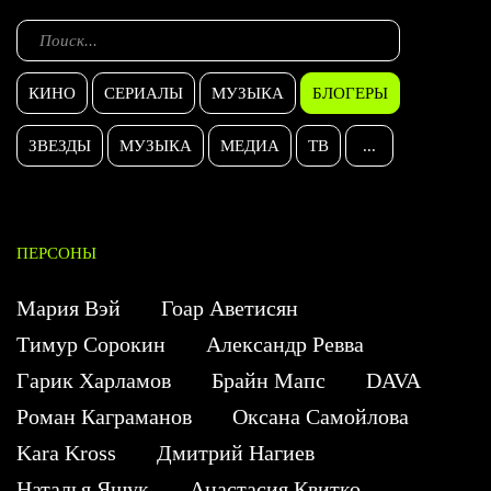
КИНО
СЕРИАЛЫ
МУЗЫКА
БЛОГЕРЫ
ЗВЕЗДЫ
МУЗЫКА
МЕДИА
ТВ
...
ПЕРСОНЫ
Мария Вэй
Гоар Аветисян
Тимур Сорокин
Александр Ревва
Гарик Харламов
Брайн Мапс
DAVA
Роман Каграманов
Оксана Самойлова
Kara Kross
Дмитрий Нагиев
Наталья Ящук
Анастасия Квитко