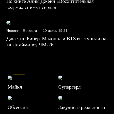
По книге Анны Джейн «Восхитительная
ведьма» снимут сериал
Новости, Новости —
20 июля, 19:21
Джастин Бибер, Мадонна и BTS выступили на
халфтайм-шоу ЧМ-26
7.5
Майкл
Супергерл
8.2
7.1
Обсессия
Закулисье реальности