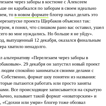
лезаем через заборы в костюме с Алексеем
ше он карабкался по заборам в своем идеально
нем, то
в новом формате
блогер начал делать это
перезапуске проекта Щербаков объяснил так:
ром, я понял, что слишком рано вас оставил, ушел
всего во мне нуждались. Но больше я не уйду».
зод, выпущенный 12 декабря, оказался финальным
ера хватило ненадолго.
 альтернативу «Перелезаем через заборы в
баковым». 29 декабря он запустил новый проект
людям спокойно заниматься своими делами с
Собственно, формат шоу понятен из названия:
оторые пытаются работать или просто заняты
ами. Все происходящее записывается на скрытую
бычно, называет такой формат «новаторским» и
, «Сдохни или умри» блогер тоже обозвал