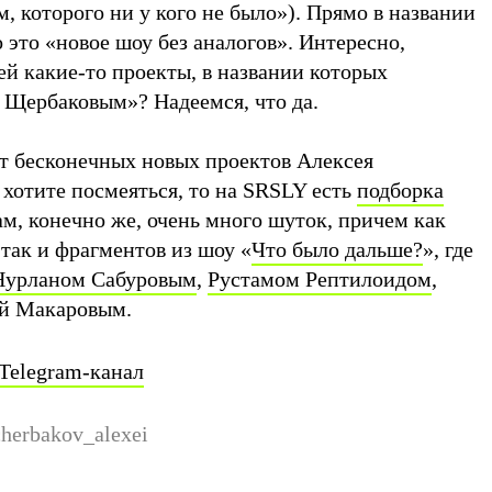
 которого ни у кого не было»). Прямо в названии
о это «новое шоу без аналогов». Интересно,
й какие-то проекты, в названии которых
 Щербаковым»? Надеемся, что да.
от бесконечных новых проектов Алексея
 хотите посмеяться, то на SRSLY есть
подборка
ам, конечно же, очень много шуток, причем как
так и фрагментов из шоу «
Что было дальше?
», где
Нурланом Сабуровым
,
Рустамом Рептилоидом
,
й Макаровым.
Telegram-канал
erbakov_alexei