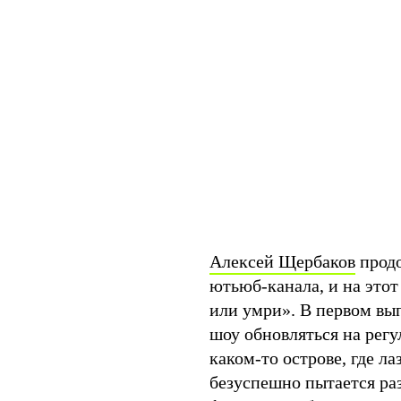
Алексей Щербаков
продо
ютьюб-канала, и на этот
или умри». В первом вып
шоу обновляться на рег
каком-то острове, где л
безуспешно пытается раз