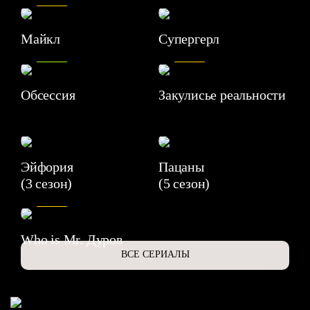
Майкл
Супергерл
8.2
7.1
Обсессия
Закулисье реальности
Эйфория
Пацаны
(3 сезон)
(5 сезон)
6.3
Who is Mr. Дуров
ВСЕ СЕРИАЛЫ