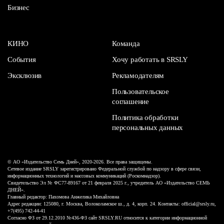
Бизнес
КИНО
Команда
События
Хочу работать в SRSLY
Эксклюзив
Рекламодателям
Пользовательское
соглашение
Политика обработки
персональных данных
© АО «Издательство Семь Дней», 2020-2026. Все права защищены.
Сетевое издание SRSLY зарегистрировано Федеральной службой по надзору в сфере связи,
информационных технологий и массовых коммуникаций (Роскомнадзор).
Свидетельство Эл № ФС77-89167 от 21 февраля 2025 г., учредитель АО «Издательство СЕМЬ
ДНЕЙ».
Главный редактор: Пахомова Анжелика Михайловна
Адрес редакции: 125080, г. Москва, Волоколамское ш., д. 4, корп. 24. Контакты: official@srsly.ru,
+7(495) 742-44-41
Согласно ФЗ от 29.12.2010 №436-ФЗ сайт SRSLY.RU относится к категории информационной