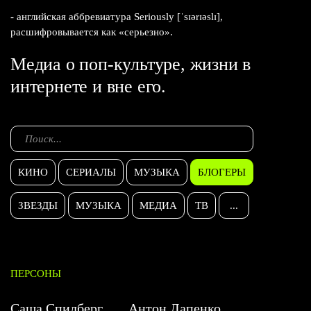
- английская аббревиатура Seriously [ˈsɪərɪəslɪ],
расшифровывается как «серьезно».
Медиа о поп-культуре, жизни в
интернете и вне его.
КИНО
СЕРИАЛЫ
МУЗЫКА
БЛОГЕРЫ
ЗВЕЗДЫ
МУЗЫКА
МЕДИА
ТВ
...
ПЕРСОНЫ
Саша Спилберг
Антон Лапенко