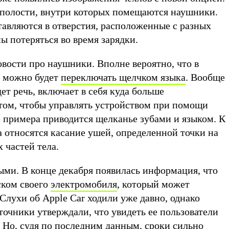
 полости, внутри которых помещаются наушники.
тавляются в отверстия, расположенные с разных
ны потеряться во время зарядки.
новости про наушники. Вполне вероятно, что в
у можно будет
переключать щелчком языка
. Вообще
ет речь, включает в себя куда больше
том, чтобы управлять устройством при помощи
е примера приводится щелканье зубами и языком. К
 относятся касание ушей, определенной точки на
 частей тела.
ми. В конце декабря появилась информация, что
ском своего
электромобиля
, который может
 Слухи об Apple Car ходили уже давно, однако
очники утверждали, что увидеть ее пользователи
. Но, судя по последним данным, сроки сильно