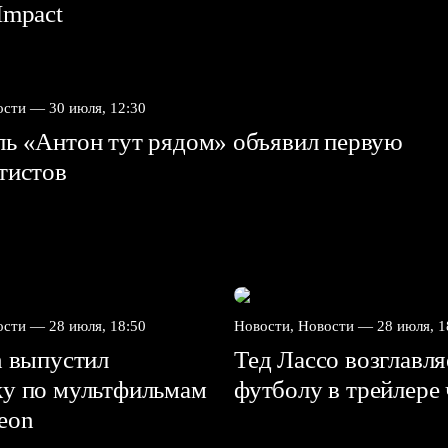
mpact⁠⁠
вости —
30 июля, 12:30
ль «Антон тут рядом» объявил первую
ртистов
вости —
28 июля, 18:50
Новости, Новости —
28 июля, 1
n выпустил
Тед Лассо возглавл
ку по мультфильмам
футболу в трейлере
deon