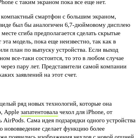
hone с таким экраном пока все еще нет.
ь компактный смартфон с большим экраном,
виде был бы аналогичен 6,7-дюймовому дисплею
а месте сгиба предполагается сделать скрытые
 эта модель, пока еще неизвестно, так как в
или план по выпуску устройства. Если выход
ном все-таки состоится, то это в любом случае
 через пару лет. Представители самой компании
каких заявлений на этот счет.
 целый ряд новых технологий, которые она
р, Apple
запатентовала
чехол для iPhone, от
 AirPods. Сама идея подзарядки одного устройства
это нововведение сделает функцию более
уже появились изображения чехлов с новой опцией.