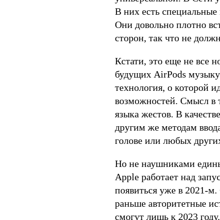
В них есть специальные
Они довольно плотно вс
сторон, так что не долж
Кстати, это еще не все 
будущих AirPods музык
технология, о которой ид
возможностей. Смысл в 
языка жестов. В качеств
другим же методам ввода
голове или любых других
Но не наушниками едины
Apple работает над запу
появиться уже в 2021-м.
раньше авторитетные ист
смогут лишь к 2023 году