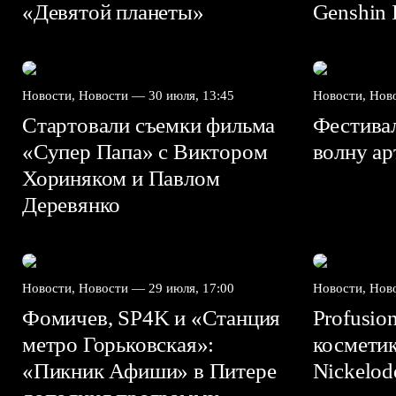
«Девятой планеты»
Genshin I
Новости, Новости —
30 июля, 13:45
Новости, Но
Стартовали съемки фильма
Фестива
«Супер Папа» с Виктором
волну а
Хориняком и Павлом
Деревянко
Новости, Новости —
29 июля, 17:00
Новости, Но
Фомичев, SP4K и «Станция
Profusio
метро Горьковская»:
космети
«Пикник Афиши» в Питере
Nickelo