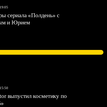
 19:05
ы сериала «Полдень» с
ым и Юрием
 15:50
tor выпустил косметику по
5»