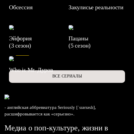
Обсессия
Закулисье реальности
Эйфория
Пацаны
(3 сезон)
(5 сезон)
6.3
Who is Mr. Дуров
ВСЕ СЕРИАЛЫ
- английская аббревиатура Seriously [ˈsɪərɪəslɪ],
расшифровывается как «серьезно».
Медиа о поп-культуре, жизни в