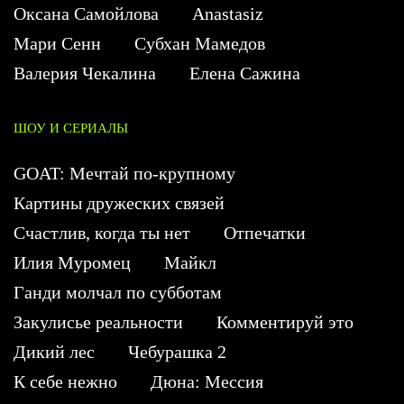
Оксана Самойлова
Anastasiz
Мари Сенн
Субхан Мамедов
Валерия Чекалина
Елена Сажина
ШОУ И СЕРИАЛЫ
GOAT: Мечтай по-крупному
Картины дружеских связей
Счастлив, когда ты нет
Отпечатки
Илия Муромец
Майкл
Ганди молчал по субботам
Закулисье реальности
Комментируй это
Дикий лес
Чебурашка 2
К себе нежно
Дюна: Мессия