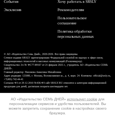
События
Хочу работать в SRSLY
Эксклюзив
Рекламодателям
Пользовательское
соглашение
Политика обработки
персональных данных
© АО «Издательство Семь Дней», 2020-2026. Все права защищены.
Сетевое издание SRSLY зарегистрировано Федеральной службой по надзору в сфере связи,
информационных технологий и массовых коммуникаций (Роскомнадзор).
Свидетельство Эл № ФС77-89167 от 21 февраля 2025 г., учредитель АО «Издательство СЕМЬ
ДНЕЙ».
Главный редактор: Пахомова Анжелика Михайловна
Адрес редакции: 125080, г. Москва, Волоколамское ш., д. 4, корп. 24. Контакты: official@srsly.ru,
+7(495) 742-44-41
Согласно ФЗ от 29.12.2010 №436-ФЗ сайт SRSLY.RU относится к категории информационной
продукции для детей, достигших возраста шестнадцати лет.
Design by White Russian
АО «Издательство СЕМЬ ДНЕЙ»
использует cookie
для
персонализации сервисов и удобства пользователей. Вы
16+
можете запретить сохранение cookie в настройках своего
браузера.