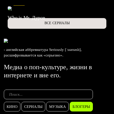
6.3
Who is Mr. Дуров
ВСЕ СЕРИАЛЫ
- английская аббревиатура Seriously [ˈsɪərɪəslɪ],
расшифровывается как «серьезно».
Медиа о поп-культуре, жизни в
интернете и вне его.
КИНО
СЕРИАЛЫ
МУЗЫКА
БЛОГЕРЫ