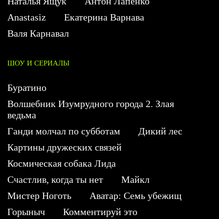
Наталья Ящук
Антон Лапенко
Anastasiz
Екатерина Варнава
Валя Карнавал
ШОУ И СЕРИАЛЫ
Буратино
Волшебник Изумрудного города 2. Злая
ведьма
Ганди молчал по субботам
Дикий лес
Картины дружеских связей
Космическая собака Лида
Счастлив, когда ты нет
Майкл
Мистер Ноготь
Аватар: Семь убежищ
Горыныч
Комментируй это