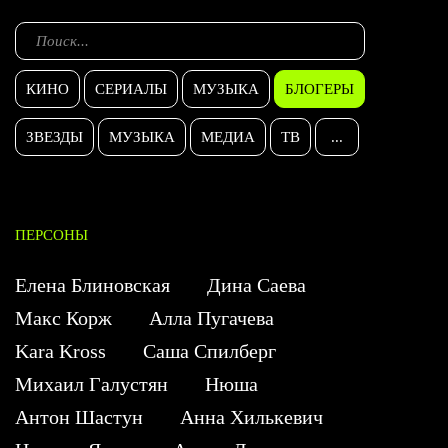
КИНО
СЕРИАЛЫ
МУЗЫКА
БЛОГЕРЫ
ЗВЕЗДЫ
МУЗЫКА
МЕДИА
ТВ
...
ПЕРСОНЫ
Елена Блиновская
Дина Саева
Макс Корж
Алла Пугачева
Kara Kross
Саша Спилберг
Михаил Галустян
Нюша
Антон Шастун
Анна Хилькевич