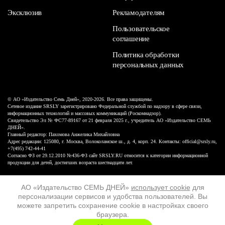
Эксклюзив
Рекламодателям
Пользовательское
соглашение
Политика обработки
персональных данных
© АО «Издательство Семь Дней», 2020-2026. Все права защищены.
Сетевое издание SRSLY зарегистрировано Федеральной службой по надзору в сфере связи,
информационных технологий и массовых коммуникаций (Роскомнадзор).
Свидетельство Эл № ФС77-89167 от 21 февраля 2025 г., учредитель АО «Издательство СЕМЬ
ДНЕЙ».
Главный редактор: Пахомова Анжелика Михайловна
Адрес редакции: 125080, г. Москва, Волоколамское ш., д. 4, корп. 24. Контакты: official@srsly.ru,
+7(495) 742-44-41
Согласно ФЗ от 29.12.2010 №436-ФЗ сайт SRSLY.RU относится к категории информационной
продукции для детей, достигших возраста шестнадцати лет.
Design by White Russian
АО «Издательство СЕМЬ ДНЕЙ»
использует cookie
для
персонализации сервисов и удобства пользователей. Вы
16+
можете запретить сохранение cookie в настройках своего
браузера.
ХОЧУ ЕЩЁ