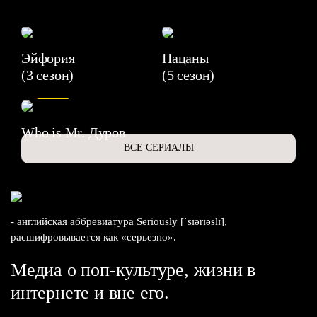
Эйфория
Пацаны
(3 сезон)
(5 сезон)
6.3
Who is Mr. Дуров
ВСЕ СЕРИАЛЫ
- английская аббревиатура Seriously [ˈsɪərɪəslɪ],
расшифровывается как «серьезно».
Медиа о поп-культуре, жизни в
интернете и вне его.