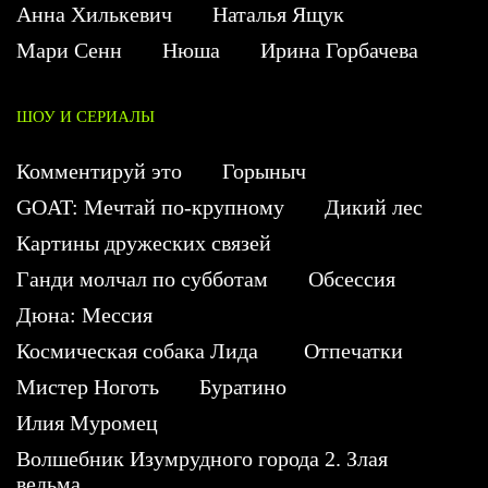
Анна Хилькевич
Наталья Ящук
Мари Сенн
Нюша
Ирина Горбачева
ШОУ И СЕРИАЛЫ
Комментируй это
Горыныч
GOAT: Мечтай по-крупному
Дикий лес
Картины дружеских связей
Ганди молчал по субботам
Обсессия
Дюна: Мессия
Космическая собака Лида
Отпечатки
Мистер Ноготь
Буратино
Илия Муромец
Волшебник Изумрудного города 2. Злая
ведьма