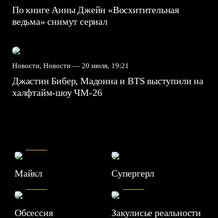
По книге Анны Джейн «Восхитительная
ведьма» снимут сериал
Новости, Новости —
20 июля, 19:21
Джастин Бибер, Мадонна и BTS выступили на
халфтайм-шоу ЧМ-26
7.5
Майкл
Супергерл
8.2
7.1
Обсессия
Закулисье реальности