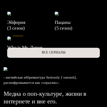
Эйфория
Пацаны
(3 сезон)
(5 сезон)
6.3
Who is Mr. Дуров
ВСЕ СЕРИАЛЫ
- английская аббревиатура Seriously [ˈsɪərɪəslɪ],
расшифровывается как «серьезно».
Медиа о поп-культуре, жизни в
интернете и вне его.