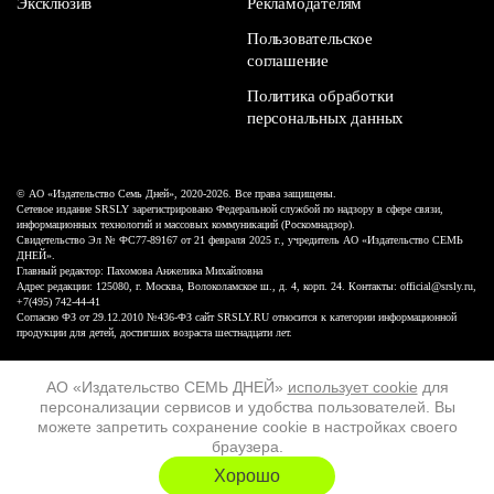
Эксклюзив
Рекламодателям
Пользовательское
соглашение
Политика обработки
персональных данных
© АО «Издательство Семь Дней», 2020-2026. Все права защищены.
Сетевое издание SRSLY зарегистрировано Федеральной службой по надзору в сфере связи,
информационных технологий и массовых коммуникаций (Роскомнадзор).
Свидетельство Эл № ФС77-89167 от 21 февраля 2025 г., учредитель АО «Издательство СЕМЬ
ДНЕЙ».
Главный редактор: Пахомова Анжелика Михайловна
Адрес редакции: 125080, г. Москва, Волоколамское ш., д. 4, корп. 24. Контакты: official@srsly.ru,
+7(495) 742-44-41
Согласно ФЗ от 29.12.2010 №436-ФЗ сайт SRSLY.RU относится к категории информационной
продукции для детей, достигших возраста шестнадцати лет.
Design by White Russian
АО «Издательство СЕМЬ ДНЕЙ»
использует cookie
для
персонализации сервисов и удобства пользователей. Вы
16+
можете запретить сохранение cookie в настройках своего
браузера.
ХОЧУ ЕЩЁ
Хорошо