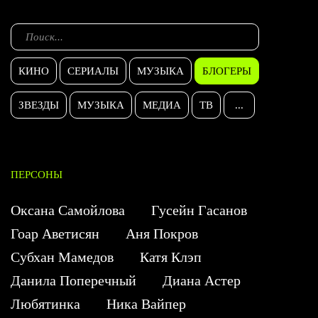
КИНО
СЕРИАЛЫ
МУЗЫКА
БЛОГЕРЫ
ЗВЕЗДЫ
МУЗЫКА
МЕДИА
ТВ
...
ПЕРСОНЫ
Оксана Самойлова
Гусейн Гасанов
Гоар Аветисян
Аня Покров
Субхан Мамедов
Катя Клэп
Данила Поперечный
Диана Астер
Любятинка
Ника Вайпер