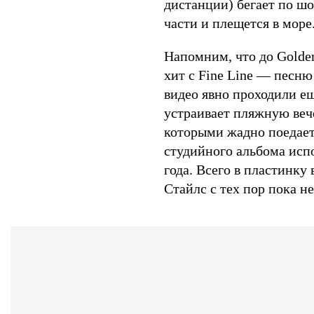
дистанции) бегает по шо
части и плещется в море
Напомним, что до Golde
хит с Fine Line — песн
видео явно проходили е
устраивает пляжную веч
которыми жадно поедает 
студийного альбома испо
года. Всего в пластинку
Стайлс с тех пор пока н