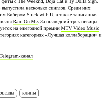
фиты с The Weeknd, Doja Cat и Ty Dolla $ign.
е выпустила несколько синглов. Среди них:
ном Бибером
Stuck with U
, а также записанная
 песня
Rain On Me
. За последний трек певицы
туэток на ежегодной премии
MTV Video Music
категориях категориях «Лучшая коллаборация» и
Telegram-канал
ЗВЕЗДЫ
КЛИПЫ