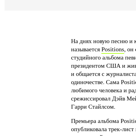
На днях новую песню и
называется
Positions
, он
студийного альбома пев
президентом США и жив
и общается с журналиста
одиночестве. Сама Posit
любимого человека и рад
срежиссировал Дэйв Мейе
Гарри Стайлсом.
Премьера альбома Positi
опубликовала трек-лист