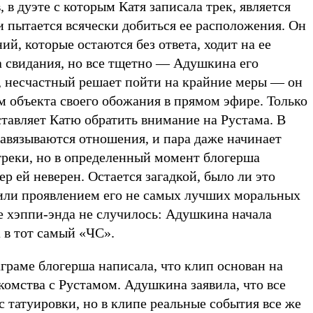
 в дуэте с которым Катя записала трек, является
 пытается всячески добиться ее расположения. Он
й, которые остаются без ответа, ходит на ее
а свидания, но все тщетно — Адушкина его
, несчастный решает пойти на крайние меры — он
м объекта своего обожания в прямом эфире. Только
тавляет Катю обратить внимание на Рустама. В
завязываются отношения, и пара даже начинает
треки, но в определенный момент блогерша
ер ей неверен. Остается загадкой, было ли это
 или проявлением его не самых лучших моральных
че хэппи-энда не случилось: Адушкина начала
а в тот самый «ЧС».
граме блогерша написала, что клип основан на
комства с Рустамом. Адушкина заявила, что все
с татуировки, но в клипе реальные события все же