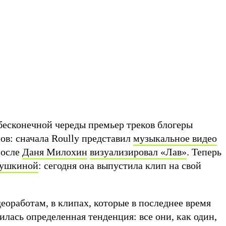
 бесконечной череды премьер треков блогеры
ов: сначала Roully представил
музыкальное видео
 после
Даня Милохин
визуализировал «Лав»
. Теперь
душкиной
: сегодня она выпустила клип на свой
оработам, в клипах, которые в последнее время
лась определенная тенденция: все они, как один,