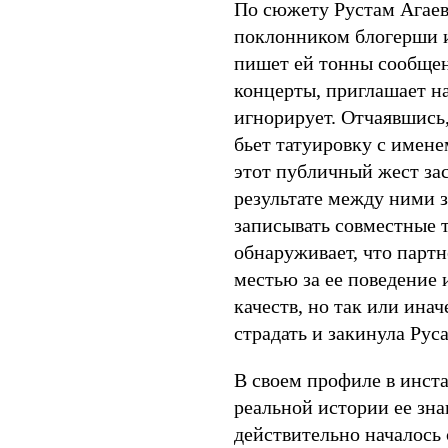
По сюжету Рустам Агаев,
поклонником блогерши и
пишет ей тонны сообщени
концерты, приглашает н
игнорирует. Отчаявшись
бьет татуировку с имене
этот публичный жест зас
результате между ними 
записывать совместные 
обнаруживает, что партн
местью за ее поведение
качеств, но так или ина
страдать и закинула Рус
В своем профиле в инста
реальной истории ее зна
действительно началось 