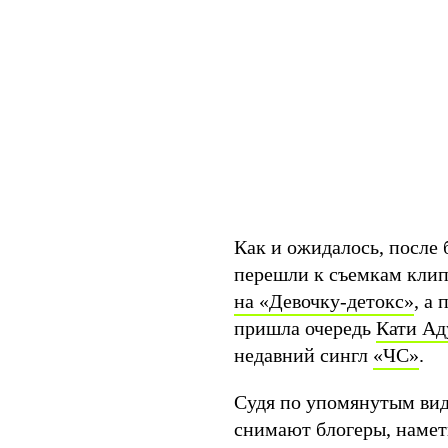
Как и ожидалось, после
перешли к съемкам клип
на «Девочку-детокс»
, а
пришла очередь
Кати А
недавний сингл
«ЧС»
.
Судя по упомянутым виде
снимают блогеры, намети