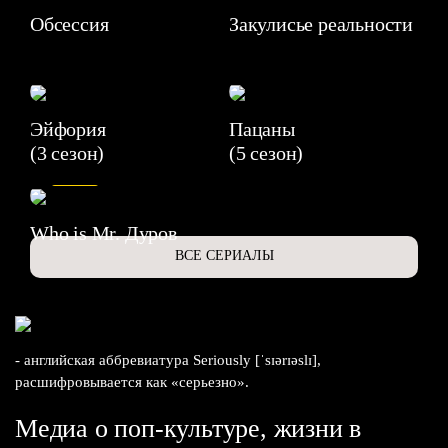
Обсессия
Закулисье реальности
Эйфория
Пацаны
(3 сезон)
(5 сезон)
6.3
Who is Mr. Дуров
ВСЕ СЕРИАЛЫ
- английская аббревиатура Seriously [ˈsɪərɪəslɪ],
расшифровывается как «серьезно».
Медиа о поп-культуре, жизни в