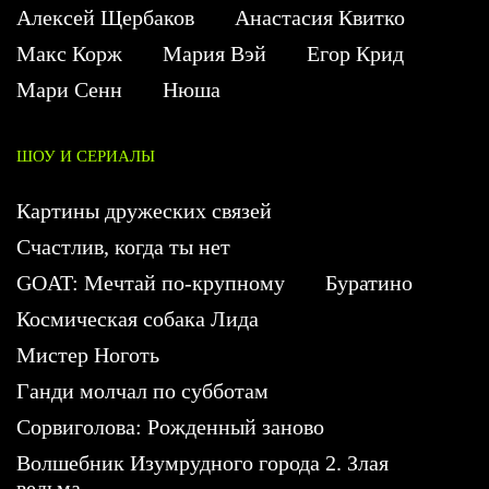
Алексей Щербаков
Анастасия Квитко
Макс Корж
Мария Вэй
Егор Крид
Мари Сенн
Нюша
ШОУ И СЕРИАЛЫ
Картины дружеских связей
Счастлив, когда ты нет
GOAT: Мечтай по-крупному
Буратино
Космическая собака Лида
Мистер Ноготь
Ганди молчал по субботам
Сорвиголова: Рожденный заново
Волшебник Изумрудного города 2. Злая
ведьма