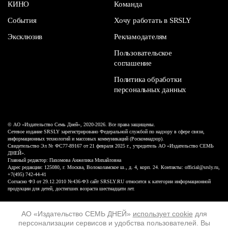
КИНО
Команда
События
Хочу работать в SRSLY
Эксклюзив
Рекламодателям
Пользовательское
соглашение
Политика обработки
персональных данных
© АО «Издательство Семь Дней», 2020-2026. Все права защищены.
Сетевое издание SRSLY зарегистрировано Федеральной службой по надзору в сфере связи,
информационных технологий и массовых коммуникаций (Роскомнадзор).
Свидетельство Эл № ФС77-89167 от 21 февраля 2025 г., учредитель АО «Издательство СЕМЬ
ДНЕЙ».
Главный редактор: Пахомова Анжелика Михайловна
Адрес редакции: 125080, г. Москва, Волоколамское ш., д. 4, корп. 24. Контакты: official@srsly.ru,
+7(495) 742-44-41
Согласно ФЗ от 29.12.2010 №436-ФЗ сайт SRSLY.RU относится к категории информационной
продукции для детей, достигших возраста шестнадцати лет.
Design by White Russian
АО «Издательство СЕМЬ ДНЕЙ»
использует cookie
для
персонализации сервисов и удобства пользователей. Вы
16+