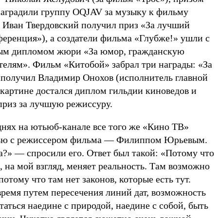
аградили группу OQJAV за музыку к фильму
, Иван Твердовский получил приз «За лучший
еренция»), а создатели фильма «Глубже!» ушли с
ным дипломом жюри «За юмор, гражданскую
телям». Фильм «Китобой» забрал три награды: «За
получил Владимир Онохов (исполнитель главной
 картине достался диплом гильдии киноведов и
приз за лучшую режиссуру.
днях на ютьюб-канале все того же «Кино ТВ»
вью с режиссером фильма — Филиппом Юрьевым.
?» — спросили его. Ответ был такой: «Потому что
а, на мой взгляд, меняет реальность. Там возможно
потому что там нет законов, которые есть тут.
ремя путем пересечения линий дат, возможность
таться наедине с природой, наедине с собой, быть