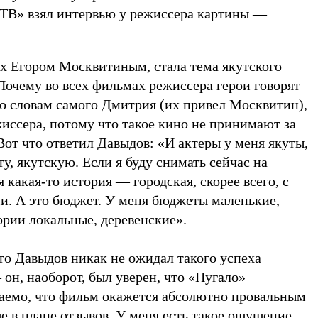
 ТВ» взял интервью у режиссера картины —
ых Егором Москвитиным, стала тема якутского
Почему во всех фильмах режиссера герои говорят
по словам самого Дмитрия (их привел Москвитин),
иссера, потому что такое кино не принимают за
от что ответил Давыдов: «И актеры у меня якуты,
у, якутскую. Если я буду снимать сейчас на
 какая-то история — городская, скорее всего, с
. А это бюджет. У меня бюджеты маленькие,
ории локальные, деревенские».
что Давыдов никак не ожидал такого успеха
он, наоборот, был уверен, что «Пугало»
аемо, что фильм окажется абсолютно провальным
е в плане отзывов. У меня есть такое ощущение,