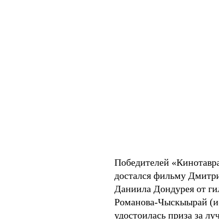
Победителей «Кинотавра
достался фильму Дмитри
Даниила Дондурея от ги
Романова-Чыскыырай (ис
удостоилась приза за лу