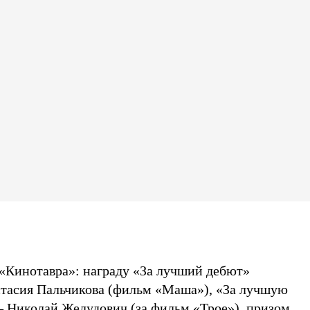
 «Кинотавра»: награду «За лучший дебют»
тасия Пальчикова (фильм «Маша»), «За лучшую
 Николай Желудович (за фильм «Трое»), призом