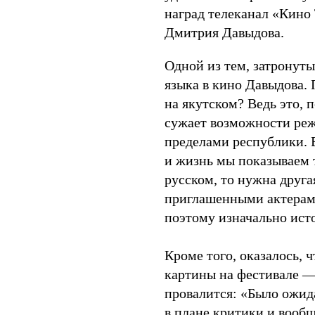
наград телеканал «Кино
Дмитрия Давыдова.
Одной из тем, затронут
языка в кино Давыдова. 
на якутском? Ведь это, 
сужает возможности реж
пределами республики. В
и жизнь мы показываем т
русском, то нужна другая
приглашенными актерами
поэтому изначально ист
Кроме того, оказалось, 
картины на фестивале — 
провалится: «Было ожид
в плане критики и вообщ