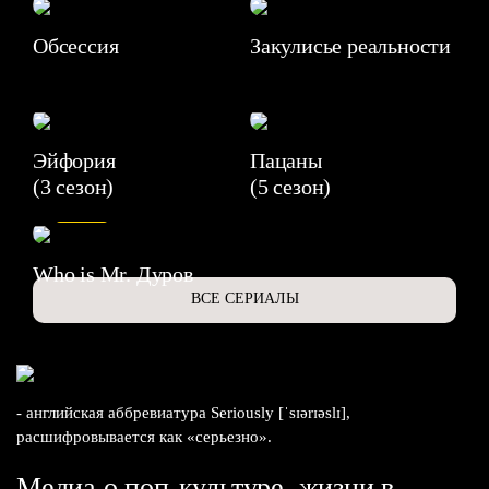
Обсессия
Закулисье реальности
Эйфория
Пацаны
(3 сезон)
(5 сезон)
6.3
Who is Mr. Дуров
ВСЕ СЕРИАЛЫ
- английская аббревиатура Seriously [ˈsɪərɪəslɪ],
расшифровывается как «серьезно».
Медиа о поп-культуре, жизни в