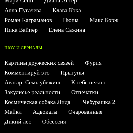
Мари Сенн
Диана Астер
Алла Пугачева
Клава Кока
Роман Каграманов
Нюша
Макс Корж
Ника Вайпер
Елена Сажина
ШОУ И СЕРИАЛЫ
Картины дружеских связей
Фурия
Комментируй это
Прыгуны
Аватар: Семь убежищ
К себе нежно
Закулисье реальности
Отпечатки
Космическая собака Лида
Чебурашка 2
Майкл
Адвокаты
Очарованные
Дикий лес
Обсессия