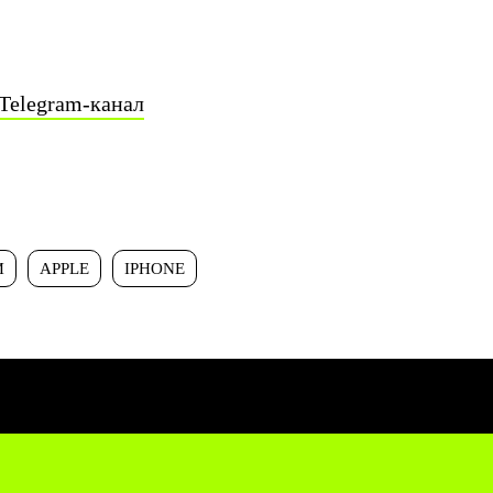
Telegram-канал
И
APPLE
IPHONE