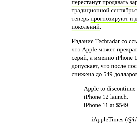
перестанут продавать з
традиционной сентябрьс
теперь
прогнозируют и 
поколений
.
Издание Techradar со с
что Apple может прекра
серий, а именно iPhone 
допускает, что после по
снижена до 549 доллар
Apple to discontinue
iPhone 12 launch.
iPhone 11 at $549
— iAppleTimes (@i