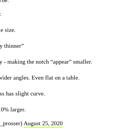
гое.
:
e size.
y thinner”
ay - making the notch “appear” smaller.
der angles. Even flat on a table.
ass has slight curve.
0% larger.
_prosser)
August 25, 2020