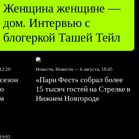
Женщина женщине —
дом. Интервью с
блогеркой Ташей Тейл
 12:20
Новости, Новости —
6 августа, 10:45
сезон
«Пари Фест» собрал более
го
15 тысяч гостей на Стрелке в
ем
Нижнем Новгороде
 19:05