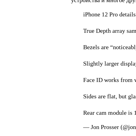
устройства и многое дру
iPhone 12 Pro details
True Depth array sam
Bezels are “noticeabl
Slightly larger displ
Face ID works from wi
Sides are flat, but gl
Rear cam module is 1
— Jon Prosser (@jon