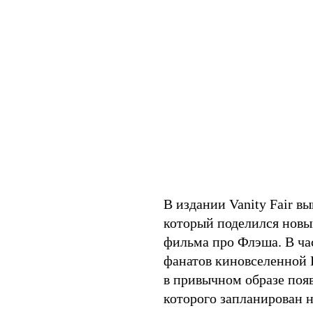
В издании Vanity Fair 
который поделился новы
фильма про Флэша. В час
фанатов киновселенно
в привычном образе поя
которого запланирован н