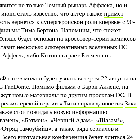
вится не только Темный рыцарь Аффлека, но и
 июня стало известно, что актер также
примет
сть вернется к супергеройской роли впервые с 90-
и фильмы Тима Бертона. Напомним, что сюжет
Флэше будет основан на кроссовер-серии комиксов
дставит несколько альтернативных вселенных DC.
о Аффлек, либо Китон сыграет Бэтмена из
«Флэше» можно будет узнать вечером 22 августа на
DC FanDome
. Помимо фильма о Барри Аллене, на
жут новые материалы по другим проектам DC. В
р
режиссерской версии «Лиги справедливости»
Зака
 также стоит ожидать новую информацию
вамен», «Бэтмен», «Черный Адам»,
«Шазам!»
,
«Отряд самоубийц», а также ряда сериалов и
 Всего виртуальная конференция будет длиться 24