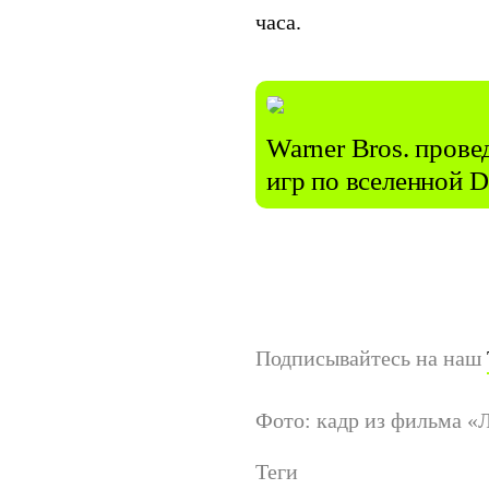
часа.
Warner Bros. прове
игр по вселенной D
Подписывайтесь на наш
Фото: кадр из фильма «
Теги