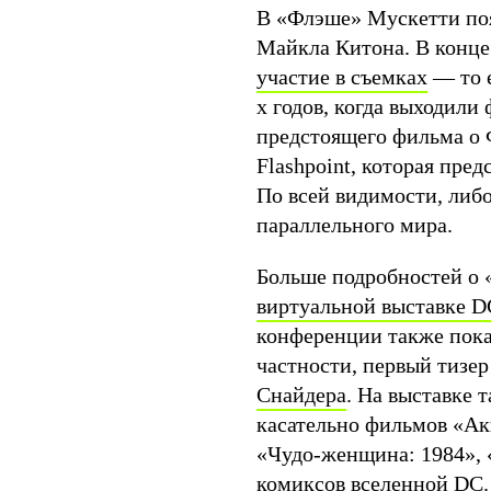
В «Флэше» Мускетти поя
Майкла Китона. В конце
участие в съемках
— то е
х годов, когда выходил
предстоящего фильма о 
Flashpoint, которая пре
По всей видимости, либ
параллельного мира.
Больше подробностей о 
виртуальной выставке 
конференции также пока
частности, первый тизе
Снайдера
. На выставке
касательно фильмов «Ак
«Чудо-женщина: 1984», 
комиксов вселенной DC.