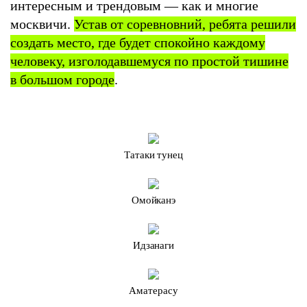
интересным и трендовым — как и многие
москвичи.
Устав от соревновний, ребята решили
создать место, где будет спокойно каждому
человеку, изголодавшемуся по простой тишине
в большом городе
.
Татаки тунец
Омойканэ
Идзанаги
Аматерасу