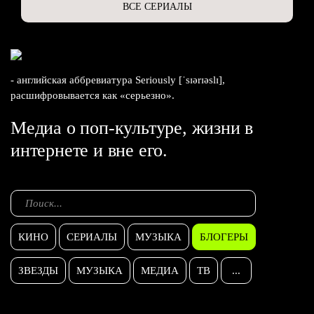
ВСЕ СЕРИАЛЫ
- английская аббревиатура Seriously [ˈsɪərɪəslɪ],
расшифровывается как «серьезно».
Медиа о поп-культуре, жизни в
интернете и вне его.
КИНО
СЕРИАЛЫ
МУЗЫКА
БЛОГЕРЫ
ЗВЕЗДЫ
МУЗЫКА
МЕДИА
ТВ
...