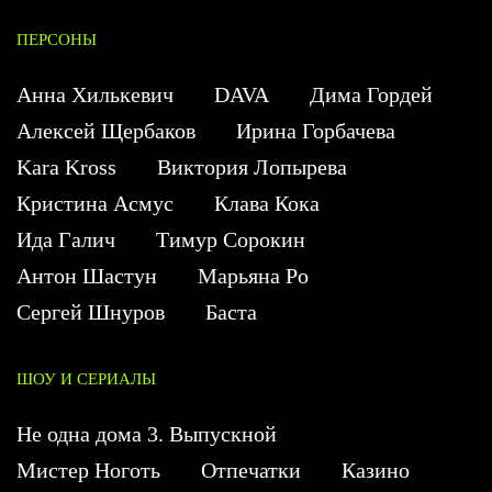
ПЕРСОНЫ
Анна Хилькевич
DAVA
Дима Гордей
Алексей Щербаков
Ирина Горбачева
Kara Kross
Виктория Лопырева
Кристина Асмус
Клава Кока
Ида Галич
Тимур Сорокин
Антон Шастун
Марьяна Ро
Сергей Шнуров
Баста
ШОУ И СЕРИАЛЫ
Не одна дома 3. Выпускной
Мистер Ноготь
Отпечатки
Казино