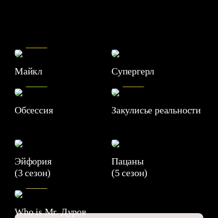
7.5
Майкл
Супергерл
8.2
7.1
Обсессия
Закулисье реальности
Эйфория
Пацаны
(3 сезон)
(5 сезон)
6.3
Who is Mr. Дуров