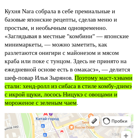
Кухня Nara собрала в себе премиальные и
базовые японские рецепты, сделав меню и
простым, и необычным одновременно.
«Заглядывая в местные "комбини" — японские
минимаркеты, — можно заметить, как
разлетаются онигири с майонезом и мясом
краба или поке с тунцом. Здесь не принято на
ежедневной основе есть в омакасэ», — делится
шеф-повар Илья Зырянов.
Поэтому маст-хэвами
стали: хенд-ролл из сибаса в стиле комбу-дзимэ
с икрой щуки, лосось Ницукэ с овощами и
мороженое с зеленым чаем
.
Nara
Бар в Москве
Ресторан в Москве