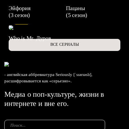
Эйфория
Пацаны
(3 сезон)
(5 сезон)
6.3
Who is Mr. Дуров
ВСЕ СЕРИАЛЫ
- английская аббревиатура Seriously [ˈsɪərɪəslɪ],
расшифровывается как «серьезно».
Медиа о поп-культуре, жизни в
интернете и вне его.