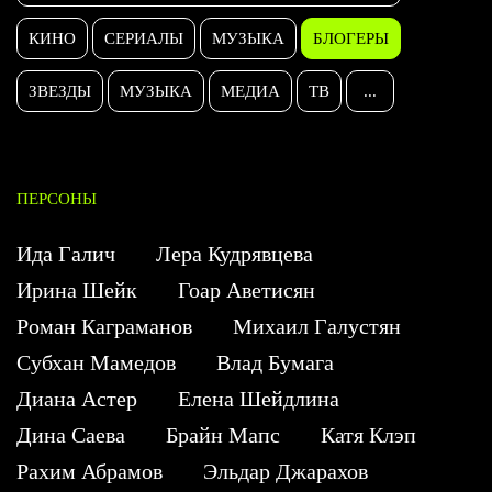
КИНО
СЕРИАЛЫ
МУЗЫКА
БЛОГЕРЫ
ЗВЕЗДЫ
МУЗЫКА
МЕДИА
ТВ
...
ПЕРСОНЫ
Ида Галич
Лера Кудрявцева
Ирина Шейк
Гоар Аветисян
Роман Каграманов
Михаил Галустян
Субхан Мамедов
Влад Бумага
Диана Астер
Елена Шейдлина
Дина Саева
Брайн Мапс
Катя Клэп
Рахим Абрамов
Эльдар Джарахов