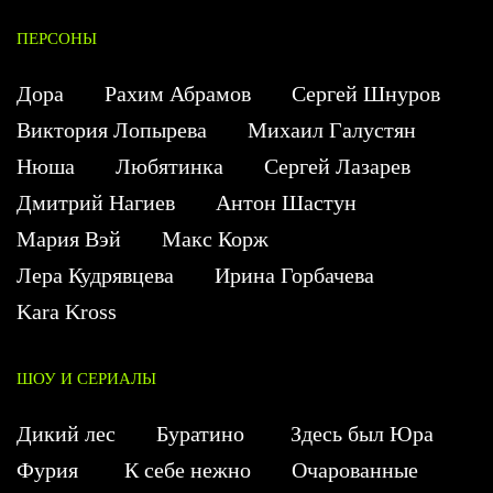
ПЕРСОНЫ
Дора
Рахим Абрамов
Сергей Шнуров
Виктория Лопырева
Михаил Галустян
Нюша
Любятинка
Сергей Лазарев
Дмитрий Нагиев
Антон Шастун
Мария Вэй
Макс Корж
Лера Кудрявцева
Ирина Горбачева
Kara Kross
ШОУ И СЕРИАЛЫ
Дикий лес
Буратино
Здесь был Юра
Фурия
К себе нежно
Очарованные