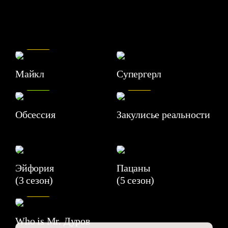
7.5
Майкл
Супергерл
8.2
7.1
Обсессия
Закулисье реальности
Эйфория
Пацаны
(3 сезон)
(5 сезон)
6.3
Who is Mr. Дуров