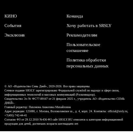
КИНО
Команда
События
Хочу работать в SRSLY
Эксклюзив
Рекламодателям
Пользовательское
соглашение
Политика обработки
персональных данных
© АО «Издательство Семь Дней», 2020-2026. Все права защищены.
Сетевое издание SRSLY зарегистрировано Федеральной службой по надзору в сфере связи,
информационных технологий и массовых коммуникаций (Роскомнадзор).
Свидетельство Эл № ФС77-89167 от 21 февраля 2025 г., учредитель АО «Издательство СЕМЬ
ДНЕЙ».
Главный редактор: Пахомова Анжелика Михайловна
Адрес редакции: 125080, г. Москва, Волоколамское ш., д. 4, корп. 24. Контакты: official@srsly.ru,
+7(495) 742-44-41
Согласно ФЗ от 29.12.2010 №436-ФЗ сайт SRSLY.RU относится к категории информационной
продукции для детей, достигших возраста шестнадцати лет.