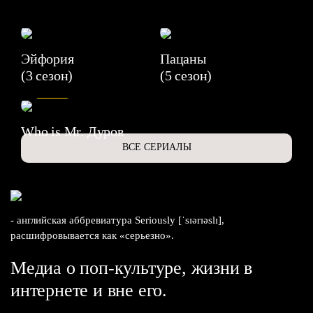
Эйфория
Пацаны
(3 сезон)
(5 сезон)
6.3
Who is Mr. Дуров
ВСЕ СЕРИАЛЫ
- английская аббревиатура Seriously [ˈsɪərɪəslɪ],
расшифровывается как «серьезно».
Медиа о поп-культуре, жизни в
интернете и вне его.