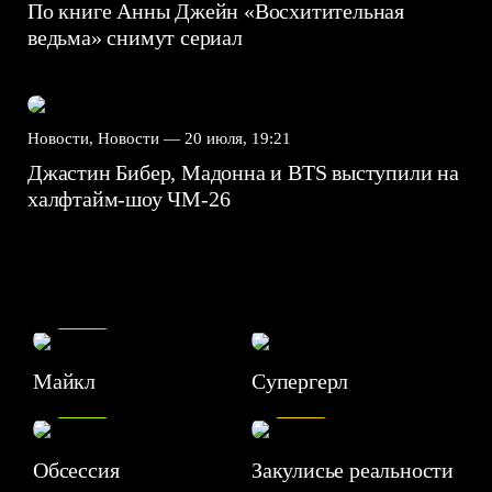
По книге Анны Джейн «Восхитительная
ведьма» снимут сериал
Новости, Новости —
20 июля, 19:21
Джастин Бибер, Мадонна и BTS выступили на
халфтайм-шоу ЧМ-26
7.5
Майкл
Супергерл
8.2
7.1
Обсессия
Закулисье реальности