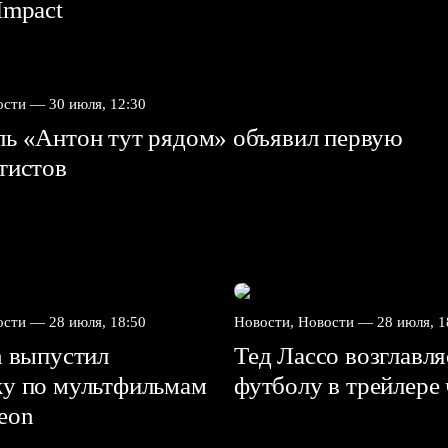
mpact⁠⁠
вости —
30 июля, 12:30
ль «Антон тут рядом» объявил первую
ртистов
вости —
28 июля, 18:50
Новости, Новости —
28 июля, 1
n выпустил
Тед Лассо возглавл
ку по мультфильмам
футболу в трейлере
deon