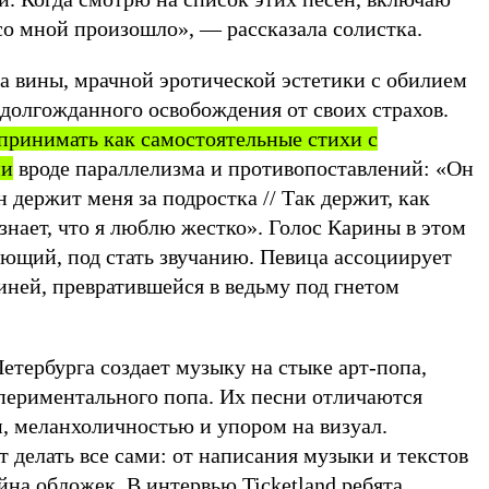
е со мной произошло», — рассказала солистка.
а вины, мрачной эротической эстетики с обилием
 долгожданного освобождения от своих страхов.
принимать как самостоятельные стихи с
ми
вроде параллелизма и противопоставлений: «Он
н держит меня за подростка // Так держит, как
 знает, что я люблю жестко». Голос Карины в этом
ющий, под стать звучанию. Певица ассоциирует
оиней, превратившейся в ведьму под гнетом
етербурга создает музыку на стыке арт-попа,
периментального попа. Их песни отличаются
, меланхоличностью и упором на визуал.
 делать все сами: от написания музыки и текстов
йна обложек. В интервью Ticketland ребята