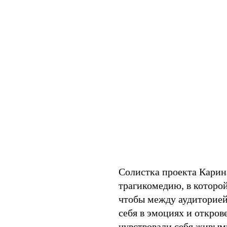
Солистка проекта Карин
трагикомедию, в которо
чтобы между аудиторией
себя в эмоциях и откров
чувствовали себя живым