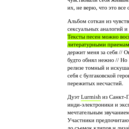
их, не верю, что это вс
Альбом соткан из чувств
сексуальных аналогий и
Тексты песен можно вос
литературными приема
держит меня за себя // О
будто обнял нежно // Но
релизе томный и искуша
себя с булгаковской гер
пережитых несчастий.
Дуэт
Lurmish
из Санкт-П
инди-электроники и экс
мечтательным звучанием
Участники предпочитают
до съемок клипов и диза