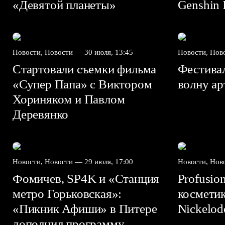
«Девятой планеты»
Genshin I
Новости, Новости —
30 июля, 13:45
Новости, Но
Стартовали съемки фильма
Фестива
«Супер Папа» с Виктором
волну а
Хориняком и Павлом
Деревянко
Новости, Новости —
29 июля, 17:00
Новости, Но
Фомичев, SP4K и «Станция
Profusio
метро Горьковская»:
космети
«Пикник Афиши» в Питере
Nickelo
дополнил программу