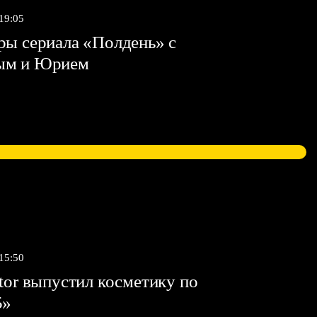
 19:05
ы сериала «Полдень» с
ым и Юрием
 15:50
tor выпустил косметику по
5»