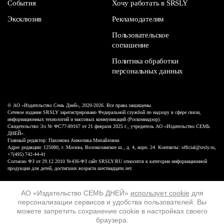
События
Хочу работать в SRSLY
Эксклюзив
Рекламодателям
Пользовательское
соглашение
Политика обработки
персональных данных
© АО «Издательство Семь Дней», 2020-2026. Все права защищены.
Сетевое издание SRSLY зарегистрировано Федеральной службой по надзору в сфере связи,
информационных технологий и массовых коммуникаций (Роскомнадзор).
Свидетельство Эл № ФС77-89167 от 21 февраля 2025 г., учредитель АО «Издательство СЕМЬ
ДНЕЙ».
Главный редактор: Пахомова Анжелика Михайловна
Адрес редакции: 125080, г. Москва, Волоколамское ш., д. 4, корп. 24. Контакты: official@srsly.ru,
+7(495) 742-44-41
Согласно ФЗ от 29.12.2010 №436-ФЗ сайт SRSLY.RU относится к категории информационной
продукции для детей, достигших возраста шестнадцати лет.
Design by White Russian
АО «Издательство СЕМЬ ДНЕЙ»
использует cookie
для
персонализации сервисов и удобства пользователей. Вы
16+
можете запретить сохранение cookie в настройках своего
браузера.