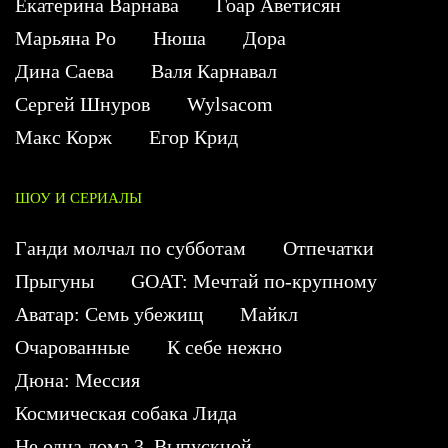
Екатерина Варнава
Гоар Аветисян
Марьяна Ро
Нюша
Дора
Дина Саева
Валя Карнавал
Сергей Шнуров
Wylsacom
Макс Корж
Егор Крид
ШОУ И СЕРИАЛЫ
Ганди молчал по субботам
Отпечатки
Прыгуны
GOAT: Мечтай по-крупному
Аватар: Семь убежищ
Майкл
Очарованные
К себе нежно
Дюна: Мессия
Космическая собака Лида
Не одна дома 3. Выпускной