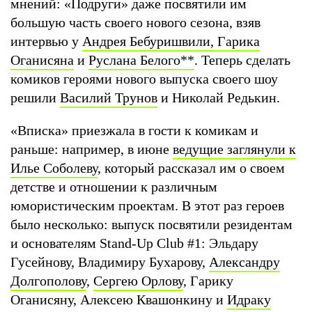
мнений: «Подруги» даже посвятили им
большую часть своего нового сезона, взяв
интервью у
Андрея Бебуришвили, Гарика
Оганисяна
и
Руслана Белого
**
. Теперь сделать
комиков героями нового выпуска своего шоу
решили
Василий Трунов
и Николай Редькин.
«Вписка» приезжала в гости к комикам и
раньше: например, в июне
ведущие заглянули к
Илье Соболеву
, который рассказал им о своем
детстве и отношении к различным
юмористическим проектам. В этот раз героев
было несколько: выпуск посвятили резидентам
и основателям Stand-Up Club #1: Эльдару
Гусейнову, Владимиру Бухарову,
Александру
Долгополову
,
Сергею Орлову
, Гарику
Оганисяну, Алексею Квашонкину и
Идраку