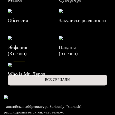
8.2
7.1
Обсессия
Закулисье реальности
Эйфория
Пацаны
(3 сезон)
(5 сезон)
6.3
Who is Mr. Дуров
ВСЕ СЕРИАЛЫ
- английская аббревиатура Seriously [ˈsɪərɪəslɪ],
расшифровывается как «серьезно».