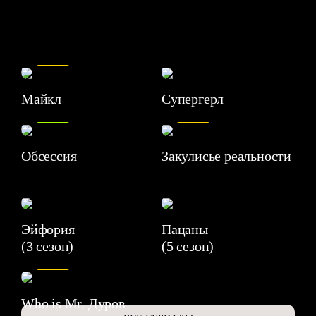
7.5
Майкл
Супергерл
8.2
7.1
Обсессия
Закулисье реальности
Эйфория
Пацаны
(3 сезон)
(5 сезон)
6.3
Who is Mr. Дуров