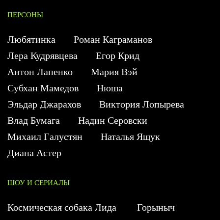
ПЕРСОНЫ
Любятинка
Роман Каграманов
Лера Кудрявцева
Егор Крид
Антон Лапенко
Мария Вэй
Субхан Мамедов
Нюша
Эльдар Джарахов
Виктория Лопырева
Влад Бумага
Надин Серовски
Михаил Галустян
Наталья Ящук
Диана Астер
ШОУ И СЕРИАЛЫ
Космическая собака Лида
Горыныч