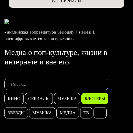
ВСЕ СЕРИАЛЫ
- английская аббревиатура Seriously [ˈsɪərɪəslɪ],
расшифровывается как «серьезно».
Медиа о поп-культуре, жизни в
интернете и вне его.
КИНО
СЕРИАЛЫ
МУЗЫКА
БЛОГЕРЫ
ЗВЕЗДЫ
МУЗЫКА
МЕДИА
ТВ
...