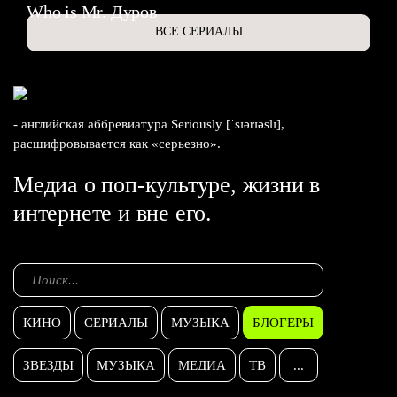
Who is Mr. Дуров
ВСЕ СЕРИАЛЫ
- английская аббревиатура Seriously [ˈsɪərɪəslɪ],
расшифровывается как «серьезно».
Медиа о поп-культуре, жизни в
интернете и вне его.
КИНО
СЕРИАЛЫ
МУЗЫКА
БЛОГЕРЫ
ЗВЕЗДЫ
МУЗЫКА
МЕДИА
ТВ
...