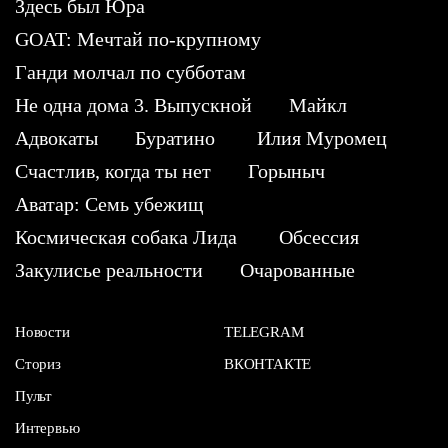
Здесь был Юра
GOAT: Мечтай по-крупному
Ганди молчал по субботам
Не одна дома 3. Выпускной
Майкл
Адвокаты
Буратино
Илия Муромец
Счастлив, когда ты нет
Горыныч
Аватар: Семь убежищ
Космическая собака Лида
Обсессия
Закулисье реальности
Очарованные
Новости
TELEGRAM
Сториз
ВКОНТАКТЕ
Пульт
Интервью