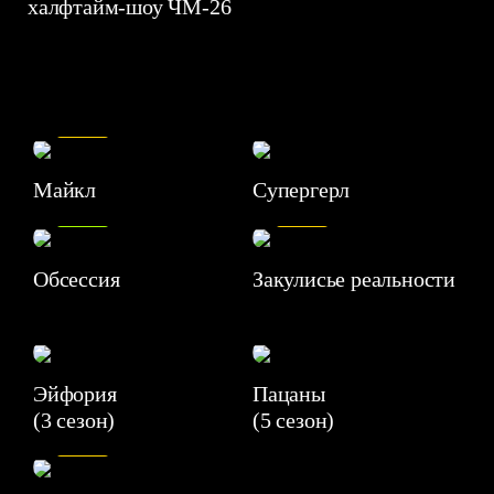
халфтайм-шоу ЧМ-26
7.5
Майкл
Супергерл
8.2
7.1
Обсессия
Закулисье реальности
Эйфория
Пацаны
(3 сезон)
(5 сезон)
6.3