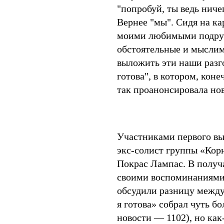
"попробуй, ты ведь ниче
Вернее "мы". Сидя на ка
моими любимыми подруг
обстоятельные и мыслим
выложить эти наши разго
готова", в котором, коне
так проанонсировала но
Участниками первого в
экс-солист группы «Ко
Покрас Лампас. В получ
своими воспоминаниями 
обсудили разницу между
я готова» собрал чуть б
новости — 1102), но как