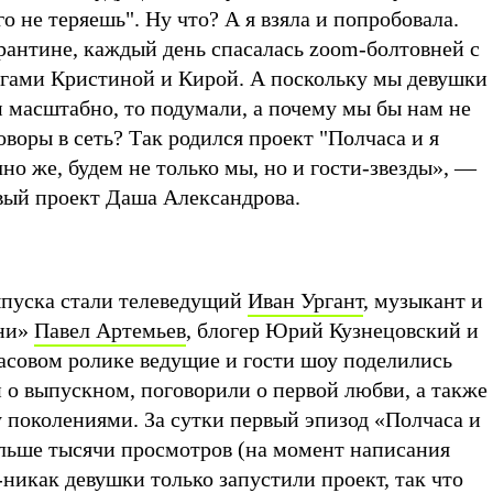
го не теряешь". Ну что? А я взяла и попробовала.
рантине, каждый день спасалась zoom-болтовней с
ами Кристиной и Кирой. А поскольку мы девушки
 масштабно, то подумали, а почему мы бы нам не
воры в сеть? Так родился проект "Полчаса и я
чно же, будем не только мы, но и гости-звезды», —
вый проект Даша Александрова.
ыпуска стали телеведущий
Иван Ургант
, музыкант и
рни»
Павел Артемьев
, блогер Юрий Кузнецовский и
асовом ролике ведущие и гости шоу поделились
о выпускном, поговорили о первой любви, а также
 поколениями. За сутки первый эпизод «Полчаса и
ольше тысячи просмотров (на момент написания
-никак девушки только запустили проект, так что