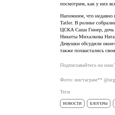
посмотрим, как у них вс
Напомним, что недавно 
Tatler. В ролике собрал
ЦСКА Саша Гинер, дочь 
Никиты Михалкова Ната
Девушки обсудили оконч
также похвастались сво
Подписывайтесь на наш
Фото: инстаграм
**
@urg
Теги
НОВОСТИ
БЛОГЕРЫ