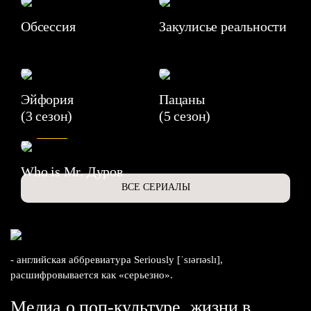
Обсессия
Закулисье реальности
Эйфория
Пацаны
(3 сезон)
(5 сезон)
6.3
Who is Mr. Дуров
ВСЕ СЕРИАЛЫ
- английская аббревиатура Seriously [ˈsɪərɪəslɪ],
расшифровывается как «серьезно».
Медиа о поп-культуре, жизни в