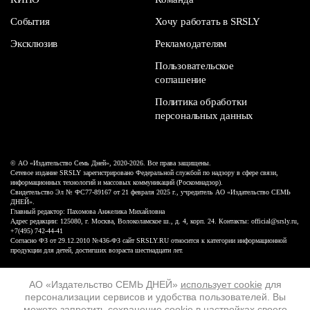
События
Хочу работать в SRSLY
Эксклюзив
Рекламодателям
Пользовательское
соглашение
Политика обработки
персональных данных
© АО «Издательство Семь Дней», 2020-2026. Все права защищены.
Сетевое издание SRSLY зарегистрировано Федеральной службой по надзору в сфере связи,
информационных технологий и массовых коммуникаций (Роскомнадзор).
Свидетельство Эл № ФС77-89167 от 21 февраля 2025 г., учредитель АО «Издательство СЕМЬ
ДНЕЙ».
Главный редактор: Пахомова Анжелика Михайловна
Адрес редакции: 125080, г. Москва, Волоколамское ш., д. 4, корп. 24. Контакты: official@srsly.ru,
+7(495) 742-44-41
Согласно ФЗ от 29.12.2010 №436-ФЗ сайт SRSLY.RU относится к категории информационной
продукции для детей, достигших возраста шестнадцати лет.
Design by White Russian
АО «Издательство СЕМЬ ДНЕЙ»
использует cookie
для
персонализации сервисов и удобства пользователей. Вы
16+
можете запретить сохранение cookie в настройках своего