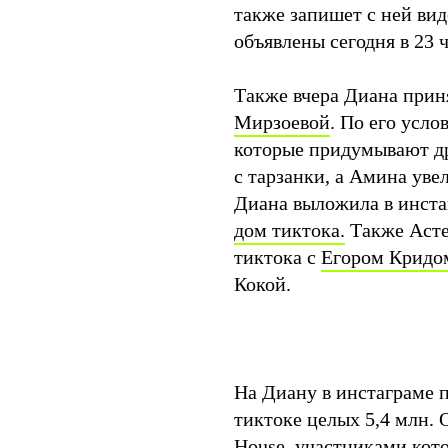
также запишет с ней вид
объявлены сегодня в 23 ч
Также вчера Диана прин
Мирзоевой
. По его усл
которые придумывают др
с тарзанки, а Амина уве
Диана выложила в инст
дом тиктока.
Также Асте
тиктока с
Егором Кридо
Кокой.
На Диану в инстаграме п
тиктоке целых 5,4 млн.
House, участниками кот