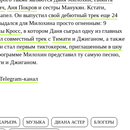
ич
,
Аня Покров
и сестры Манукян. Кстати,
запел. Он выпустил
свой дебютный трек еще 24
выдался для Милохина просто огненным: 9
ы Кросс
, в котором Даня сыграл одну из главных
л совместный трек
с
Тимати
и Джиганом, а также
он стал
первым тиктокером, приглашенным в шоу
ограмме Милохин представил ту самую песню,
ти и Джиганом.
Telegram-канал
КАРЬЕРА
МУЗЫКА
ДИАНА АСТЕР
БЛОГЕРЫ