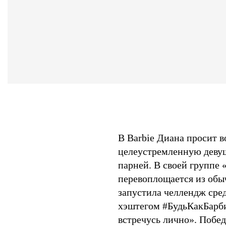
В Barbie Диана просит в
целеустремленную девуш
парней. В своей группе 
перевоплощается из обы
запустила челлендж сре
хэштегом #БудьКакБарби
встречусь лично». Побед