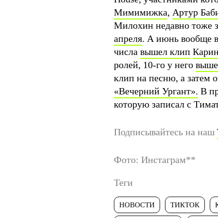
Мимимижка
,
Артур Баб
Милохин недавно тоже 
апреля
. А июнь вообще 
числа
вышел клип
Карин
ролей, 10-го у него
выше
клип на песню, а затем 
«Вечерний Ургант».
В пр
которую записал с Тима
Подписывайтесь на наш
Фото: Инстаграм
**
Теги
НОВОСТИ
ТИКТОК