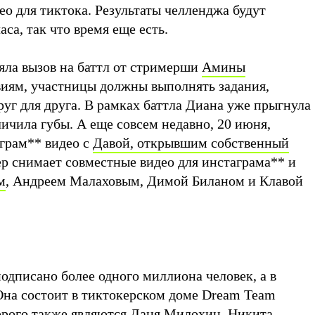
ео для тиктока. Результаты челленджа будут
аса, так что время еще есть.
яла вызов на баттл от стримерши
Амины
овиям, участницы должны выполнять задания,
уг для друга. В рамках баттла Диана уже прыгнула
личила губы. А еще совсем недавно, 20 июня,
аграм
**
видео с
Давой, открывшим собственный
р снимает совместные видео для инстаграма
**
и
м
, Андреем Малаховым, Димой Биланом и Клавой
одписано более одного миллиона человек, а в
 Она состоит в тиктокерском доме Dream Team
орого также являются
Даня Милохин
,
Никита