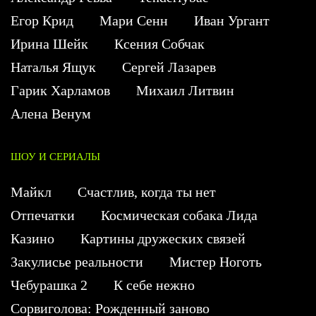
Егор Крид
Мари Сенн
Иван Ургант
Ирина Шейк
Ксения Собчак
Наталья Ящук
Сергей Лазарев
Гарик Харламов
Михаил Литвин
Алена Венум
ШОУ И СЕРИАЛЫ
Майкл
Счастлив, когда ты нет
Отпечатки
Космическая собака Лида
Казино
Картины дружеских связей
Закулисье реальности
Мистер Ноготь
Чебурашка 2
К себе нежно
Сорвиголова: Рожденный заново