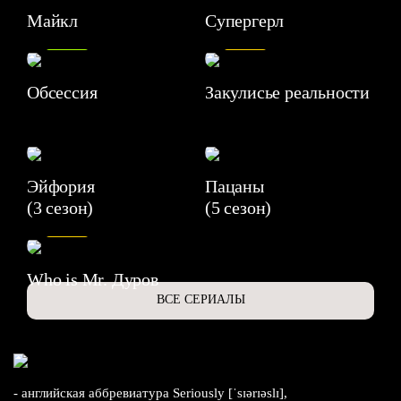
Майкл
Супергерл
8.2
7.1
Обсессия
Закулисье реальности
Эйфория
Пацаны
(3 сезон)
(5 сезон)
6.3
Who is Mr. Дуров
ВСЕ СЕРИАЛЫ
- английская аббревиатура Seriously [ˈsɪərɪəslɪ],