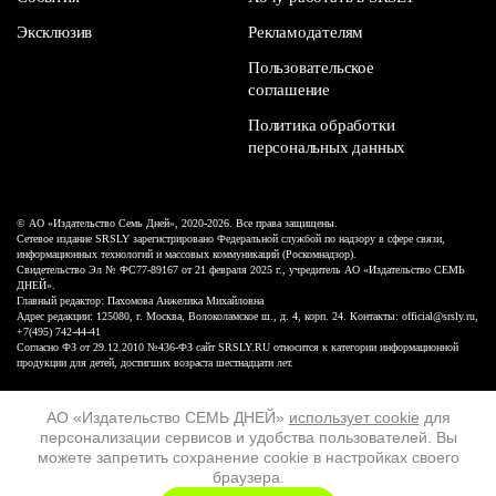
Эксклюзив
Рекламодателям
Пользовательское
соглашение
Политика обработки
персональных данных
© АО «Издательство Семь Дней», 2020-2026. Все права защищены.
Сетевое издание SRSLY зарегистрировано Федеральной службой по надзору в сфере связи,
информационных технологий и массовых коммуникаций (Роскомнадзор).
Свидетельство Эл № ФС77-89167 от 21 февраля 2025 г., учредитель АО «Издательство СЕМЬ
ДНЕЙ».
Главный редактор: Пахомова Анжелика Михайловна
Адрес редакции: 125080, г. Москва, Волоколамское ш., д. 4, корп. 24. Контакты: official@srsly.ru,
+7(495) 742-44-41
Согласно ФЗ от 29.12.2010 №436-ФЗ сайт SRSLY.RU относится к категории информационной
продукции для детей, достигших возраста шестнадцати лет.
Design by White Russian
АО «Издательство СЕМЬ ДНЕЙ»
использует cookie
для
персонализации сервисов и удобства пользователей. Вы
16+
можете запретить сохранение cookie в настройках своего
браузера.