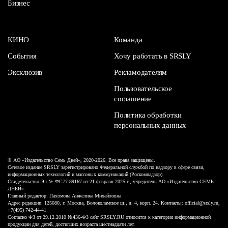
Бизнес
КИНО
Команда
События
Хочу работать в SRSLY
Эксклюзив
Рекламодателям
Пользовательское
соглашение
Политика обработки
персональных данных
© АО «Издательство Семь Дней», 2020-2026. Все права защищены.
Сетевое издание SRSLY зарегистрировано Федеральной службой по надзору в сфере связи,
информационных технологий и массовых коммуникаций (Роскомнадзор).
Свидетельство Эл № ФС77-89167 от 21 февраля 2025 г., учредитель АО «Издательство СЕМЬ
ДНЕЙ».
Главный редактор: Пахомова Анжелика Михайловна
Адрес редакции: 125080, г. Москва, Волоколамское ш., д. 4, корп. 24. Контакты: official@srsly.ru,
+7(495) 742-44-41
Согласно ФЗ от 29.12.2010 №436-ФЗ сайт SRSLY.RU относится к категории информационной
продукции для детей, достигших возраста шестнадцати лет.