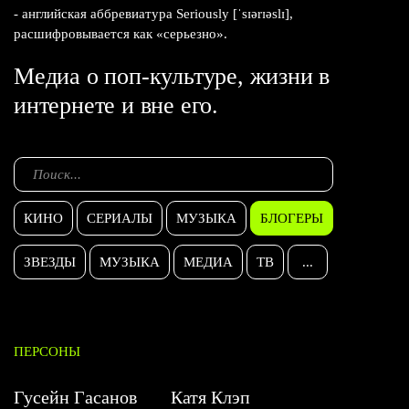
- английская аббревиатура Seriously [ˈsɪərɪəslɪ],
расшифровывается как «серьезно».
Медиа о поп-культуре, жизни в
интернете и вне его.
КИНО
СЕРИАЛЫ
МУЗЫКА
БЛОГЕРЫ
ЗВЕЗДЫ
МУЗЫКА
МЕДИА
ТВ
...
ПЕРСОНЫ
Гусейн Гасанов
Катя Клэп