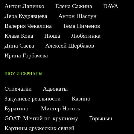
Антон Лапенко
Елена Сажина
DAVA
Лера Кудрявцева
Антон Шастун
Валерия Чекалина
Тема Пименов
Клава Кока
Нюша
Любятинка
Дина Саева
Алексей Щербаков
Ирина Горбачева
ШОУ И СЕРИАЛЫ
Отпечатки
Адвокаты
Закулисье реальности
Казино
Буратино
Мистер Ноготь
GOAT: Мечтай по-крупному
Горыныч
Картины дружеских связей