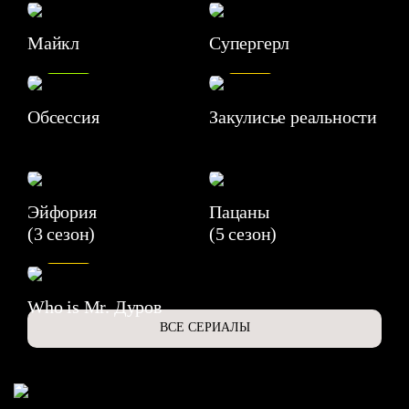
Майкл
Супергерл
8.2
7.1
Обсессия
Закулисье реальности
Эйфория
Пацаны
(3 сезон)
(5 сезон)
6.3
Who is Mr. Дуров
ВСЕ СЕРИАЛЫ