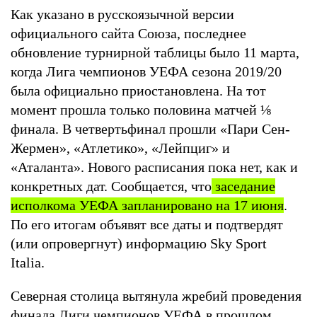
Как указано в русскоязычной версии
официального сайта Союза, последнее
обновление турнирной таблицы было 11 марта,
когда Лига чемпионов УЕФА сезона 2019/20
была официально приостановлена. На тот
момент прошла только половина матчей ⅛
финала. В четвертьфинал прошли «Пари Сен-
Жермен», «Атлетико», «Лейпциг» и
«Аталанта». Нового расписания пока нет, как и
конкретных дат. Сообщается, что
заседание
исполкома УЕФА запланировано на 17 июня
.
По его итогам объявят все даты и подтвердят
(или опровергнут) информацию Sky Sport
Italia.
Северная столица вытянула жребий проведения
финала Лиги чемпионов УЕФА в прошлом