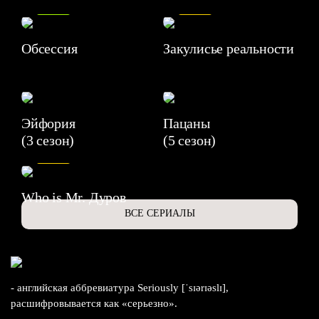
8.2
7.1
Обсессия
Закулисье реальности
Эйфория
Пацаны
(3 сезон)
(5 сезон)
6.3
Who is Mr. Дуров
ВСЕ СЕРИАЛЫ
- английская аббревиатура Seriously [ˈsɪərɪəslɪ],
расшифровывается как «серьезно».