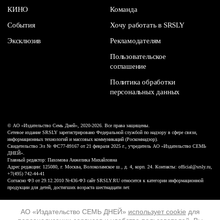
КИНО
Команда
События
Хочу работать в SRSLY
Эксклюзив
Рекламодателям
Пользовательское
соглашение
Политика обработки
персональных данных
© АО «Издательство Семь Дней», 2020-2026. Все права защищены.
Сетевое издание SRSLY зарегистрировано Федеральной службой по надзору в сфере связи,
информационных технологий и массовых коммуникаций (Роскомнадзор).
Свидетельство Эл № ФС77-89167 от 21 февраля 2025 г., учредитель АО «Издательство СЕМЬ
ДНЕЙ».
Главный редактор: Пахомова Анжелика Михайловна
Адрес редакции: 125080, г. Москва, Волоколамское ш., д. 4, корп. 24. Контакты: official@srsly.ru,
+7(495) 742-44-41
Согласно ФЗ от 29.12.2010 №436-ФЗ сайт SRSLY.RU относится к категории информационной
продукции для детей, достигших возраста шестнадцати лет.
Design by White Russian
АО «Издательство СЕМЬ ДНЕЙ»
использует cookie
для