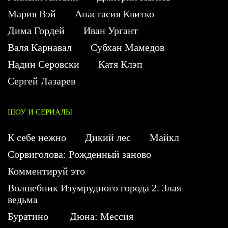
Мария Вэй
Анастасия Квитко
Дима Гордей
Иван Ургант
Валя Карнавал
Субхан Мамедов
Надин Серовски
Катя Клэп
Сергей Лазарев
ШОУ И СЕРИАЛЫ
К себе нежно
Дикий лес
Майкл
Сорвиголова: Рожденный заново
Комментируй это
Волшебник Изумрудного города 2. Злая
ведьма
Буратино
Дюна: Мессия