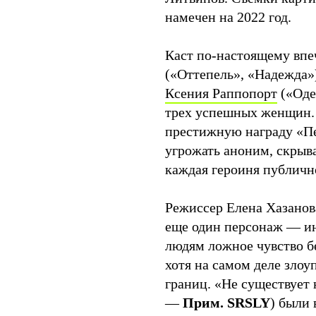
намечен на 2022 год.
Каст по-настоящему впе
(«Оттепель», «Надежда»
Ксения Раппопорт
(«Оде
трех успешных женщин. 
престижную награду «Пе
угрожать аноним, скрыв
каждая героиня публичн
Режиссер Елена Хазанова
еще один персонаж — ин
людям ложное чувство б
хотя на самом деле зло
границ. «Не существует 
—
Прим. SRSLY
) были