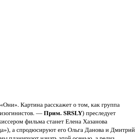
«Они». Картина расскажет о том, как группа
мизогинистов. —
Прим. SRSLY
) преследует
иссером фильма станет Елена Хазанова
»), а спродюсируют его Ольга Данова и Дмитрий
ны планируют начать этой осенью, а релиз